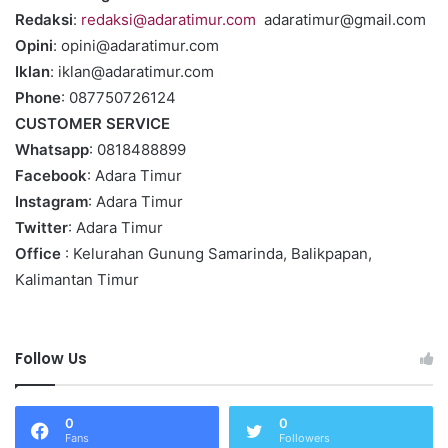
Redaksi
:
redaksi@adaratimur.com
adaratimur@gmail.com
Opini
: opini@adaratimur.com
Iklan
: iklan@adaratimur.com
Phone
: 087750726124
CUSTOMER SERVICE
Whatsapp
: 0818488899
Facebook
: Adara Timur
Instagram
: Adara Timur
Twitter
: Adara Timur
Office
: Kelurahan Gunung Samarinda, Balikpapan,
Kalimantan Timur
Follow Us
0
0
Fans
Followers