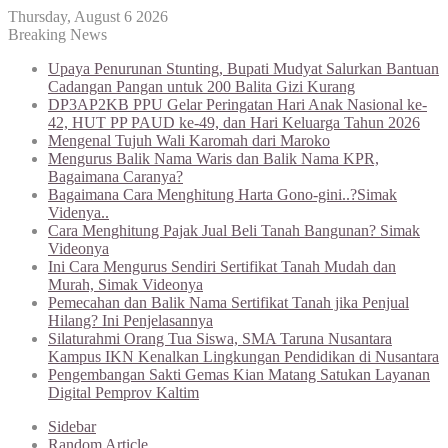
Thursday, August 6 2026
Breaking News
Upaya Penurunan Stunting, Bupati Mudyat Salurkan Bantuan
Cadangan Pangan untuk 200 Balita Gizi Kurang
DP3AP2KB PPU Gelar Peringatan Hari Anak Nasional ke-
42, HUT PP PAUD ke-49, dan Hari Keluarga Tahun 2026
Mengenal Tujuh Wali Karomah dari Maroko
Mengurus Balik Nama Waris dan Balik Nama KPR,
Bagaimana Caranya?
Bagaimana Cara Menghitung Harta Gono-gini..?Simak
Videnya..
Cara Menghitung Pajak Jual Beli Tanah Bangunan? Simak
Videonya
Ini Cara Mengurus Sendiri Sertifikat Tanah Mudah dan
Murah, Simak Videonya
Pemecahan dan Balik Nama Sertifikat Tanah jika Penjual
Hilang? Ini Penjelasannya
Silaturahmi Orang Tua Siswa, SMA Taruna Nusantara
Kampus IKN Kenalkan Lingkungan Pendidikan di Nusantara
Pengembangan Sakti Gemas Kian Matang Satukan Layanan
Digital Pemprov Kaltim
Sidebar
Random Article