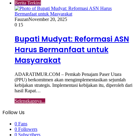
Berita Terkini
Fauzan
November 20, 2025
0
15
Bupati Mudyat: Reformasi ASN
Harus Bermanfaat untuk
Masyarakat
ADARATIMUR.COM – Pemkab Penajam Paser Utara
(PPU) berkomitmen akan mengimplementasikan sejumlah
kebijakan strategis. Implementasi kebijakan itu, diperoleh dari
hasil Rapat…
Selengkapnya...
Follow Us
0
Fans
0
Followers
0
Subscribers