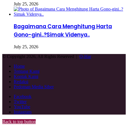
July 25, 2026
Bagaimana Cara Menghitung Harta
Gono-gini..?Simak Videnya..
July 25, 2026
© Copyright 2026, All Rights Reserved |
Q-Har
Home
Tentang Kami
Kontak Kami
Redaksi
Pedoman Media Siber
Facebook
Twitter
YouTube
Instagram
Back to top button