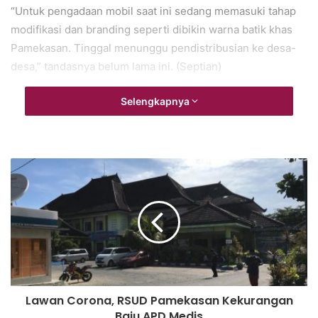
“Untuk pengadaan mobil saat ini sedang memasuki tahap
modifikasi dan branding seperti dibikin warna batik khas
Pamekasan. Tinggal menunggu pendistribusian ke desa-
desa,” tandasnya belum lama ini. (Septian)
Selengkapnya
Lawan Corona, RSUD Pamekasan Kekurangan
Baju APD Medis