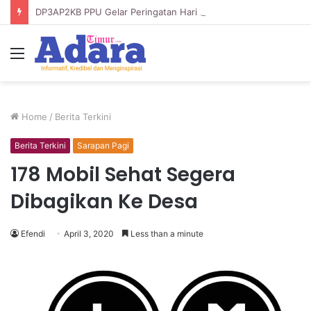
DP3AP2KB PPU Gelar Peringatan Hari Anak Nasional ke-42, HUT PP PAUD ke-49, dan Hari Keluarga Tahun 2026
Menu
Home
/
Berita Terkini
Berita Terkini
Sarapan Pagi
178 Mobil Sehat Segera
Dibagikan Ke Desa
Efendi
April 3, 2020
Less than a minute