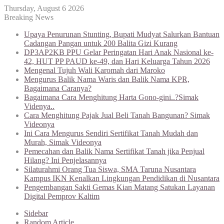
Thursday, August 6 2026
Breaking News
Upaya Penurunan Stunting, Bupati Mudyat Salurkan Bantuan
Cadangan Pangan untuk 200 Balita Gizi Kurang
DP3AP2KB PPU Gelar Peringatan Hari Anak Nasional ke-
42, HUT PP PAUD ke-49, dan Hari Keluarga Tahun 2026
Mengenal Tujuh Wali Karomah dari Maroko
Mengurus Balik Nama Waris dan Balik Nama KPR,
Bagaimana Caranya?
Bagaimana Cara Menghitung Harta Gono-gini..?Simak
Videnya..
Cara Menghitung Pajak Jual Beli Tanah Bangunan? Simak
Videonya
Ini Cara Mengurus Sendiri Sertifikat Tanah Mudah dan
Murah, Simak Videonya
Pemecahan dan Balik Nama Sertifikat Tanah jika Penjual
Hilang? Ini Penjelasannya
Silaturahmi Orang Tua Siswa, SMA Taruna Nusantara
Kampus IKN Kenalkan Lingkungan Pendidikan di Nusantara
Pengembangan Sakti Gemas Kian Matang Satukan Layanan
Digital Pemprov Kaltim
Sidebar
Random Article