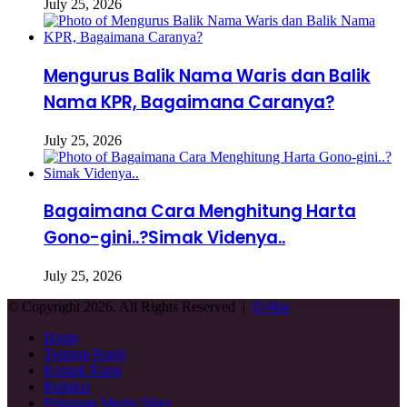
July 25, 2026
Mengurus Balik Nama Waris dan Balik
Nama KPR, Bagaimana Caranya?
July 25, 2026
Bagaimana Cara Menghitung Harta
Gono-gini..?Simak Videnya..
July 25, 2026
© Copyright 2026, All Rights Reserved |
Q-Har
Home
Tentang Kami
Kontak Kami
Redaksi
Pedoman Media Siber