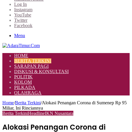
Log In
Instagram
YouTube
Twitter
Facebook
Menu
HOME
BERITA TERKINI
SARAPAN PAGI
DISKUSI & KONSULTASI
POLITIK
KOLOM
PILKADA
OLAHRAGA
Home
/
Berita Terkini
/
Alokasi Penangan Corona di Sumenep Rp 95
Miliar, Ini Rinciannya
Berita Terkini
Headline
IKN Nusantara
Alokasi Penangan Corona di