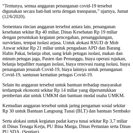
“Tentunya, semua anggaran penanganan covid-19 tersebut
digunakan secara hati-hati serta dengan transparan,” ujarnya, Jumat
(12/6/2020).
Sementara rincian anggaran tersebut antara lain, penanganan
kesehatan sekitar Rp 40 miliar, Dinas Kesehatan Rp 19 miliar
dengan peruntukan kegiatan pencegahan, penanggulangan,
survielans, tempat isolasi arjasa. Untuk alokasi RSUD dr Moh
Anwar sekitar Rp 21 miliar untuk pengadaan APD dan Barang
Habis Pakai, belanja obat, uang lelah petugas isolasi, makan dan
minum petugas jaga, Pasien dan Penunggu, biaya operasi rujukan,
belanja hepafilter ruangan isolasi, biaya renovasi ruang isolasi, biaya
penanganan jenazah Covid-19, biaya lainnya untuk penanganan
Covid-19, santunan kematian petugas Covid-19.
Selain itu anggaran tersebut untuk bantuan terhadap masyarakat
terdampak ekonomi sekitar Rp 14 miliar yang diperuntukkan
pemberian alat untuk UMKM dan bantuan modal usaha UMKM.
Kemudian anggaran tersebut untuk jaring pengaman sosial sekitar
Rp 30 untuk Bantuan Langsung Tunai (BLT) dan bantuan Sembako
Serta alokasi untuk kegiatan padat karya tunai sekitar Rp 3,7 miliar
di Dinas Tenaga Kerja, PU Bina Marga, Dinas Pertanian serta Dinas
PU SDA. (Septian)