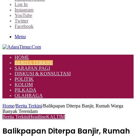
Log In
Instagram
YouTube
Twitter
Facebook
Menu
HOME
BERITA TERKINI
SARAPAN PAGI
DISKUSI & KONSULTASI
POLITIK
KOLOM
PILKADA
OLAHRAGA
Home
/
Berita Terkini
/
Balikpapan Diterpa Banjir, Rumah Warga
Banyak Terendam
Berita Terkini
Headline
KALTIM
Balikpapan Diterpa Banjir, Rumah