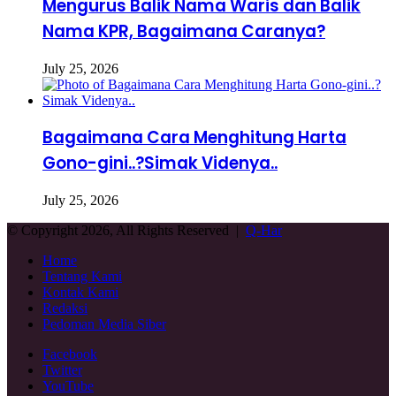
Mengurus Balik Nama Waris dan Balik
Nama KPR, Bagaimana Caranya?
July 25, 2026
Bagaimana Cara Menghitung Harta
Gono-gini..?Simak Videnya..
July 25, 2026
© Copyright 2026, All Rights Reserved |
Q-Har
Home
Tentang Kami
Kontak Kami
Redaksi
Pedoman Media Siber
Facebook
Twitter
YouTube