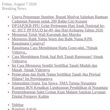
Friday, August 7 2026
Breaking News
Upaya Penurunan Stunting, Bupati Mudyat Salurkan Bantuan
Cadangan Pangan untuk 200 Balita Gizi Kurang
DP3AP2KB PPU Gelar Peringatan Hari Anak Nasional ke-
42, HUT PP PAUD ke-49, dan Hari Keluarga Tahun 2026
Mengenal Tujuh Wali Karomah dari Maroko
Mengurus Balik Nama Waris dan Balik Nama KPR,
Bagaimana Caranya?
Bagaimana Cara Menghitung Harta Gono-gini..?Simak
Videnya..
Cara Menghitung Pajak Jual Beli Tanah Bangunan? Simak
Videonya
Ini Cara Mengurus Sendiri Sertifikat Tanah Mudah dan
Murah, Simak Videonya
Pemecahan dan Balik Nama Sertifikat Tanah jika Penjual
Hilang? Ini Penjelasannya
Silaturahmi Orang Tua Siswa, SMA Taruna Nusantara
Kampus IKN Kenalkan Lingkungan Pendidikan di Nusantara
Pengembangan Sakti Gemas Kian Matang Satukan Layanan
Digital Pemprov Kaltim
Sidebar
Random Article