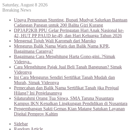
Saturday, August 8 2026
Breaking News
Upaya Penurunan Stunting, Bupati Mudyat Salurkan Bantuan
Cadangan Pangan untuk 200 Balita Gizi Kurang
DP3AP2KB PPU Gelar Peringatan Hari Anak Nasional ke-
42, HUT PP PAUD ke-49, dan Hari Keluarga Tahun 2026
Mengenal Tujuh Wali Karomah dari Maroko
Mengurus Balik Nama Waris dan Balik Nama KPR,
Bagaimana Caranya?
Bagaimana Cara Menghitung Harta Gono-gini..?Simak
Videnya..
Cara Menghitung Pajak Jual Beli Tanah Bangunan? Simak
Videonya
Ini Cara Mengurus Sendiri Sertifikat Tanah Mudah dan
Murah, Simak Videonya
Pemecahan dan Balik Nama Sertifikat Tanah jika Penjual
Hilang? Ini Penjelasannya
Silaturahmi Orang Tua Siswa, SMA Taruna Nusantara
Kampus IKN Kenalkan Lingkungan Pendidikan di Nusantara
Pengembangan Sakti Gemas Kian Matang Satukan Layanan
Digital Pemprov Kaltim
Sidebar
Random Article