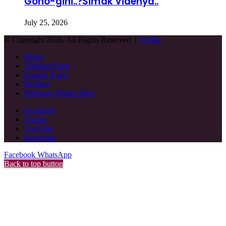
Gono-gini..?Simak Videnya..
July 25, 2026
© Copyright 2026, All Rights Reserved |
Q-Har
Home
Tentang Kami
Kontak Kami
Redaksi
Pedoman Media Siber
Facebook
Twitter
YouTube
Instagram
Facebook
WhatsApp
Back to top button