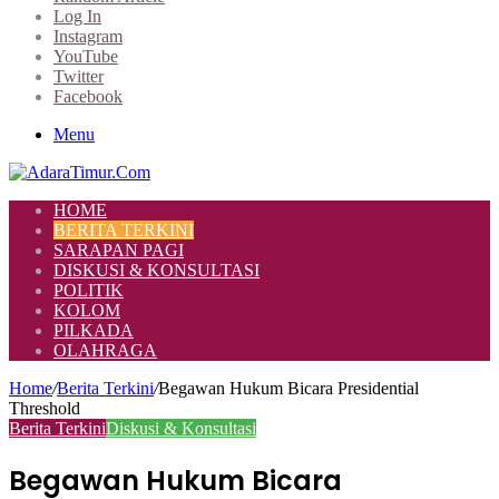
Log In
Instagram
YouTube
Twitter
Facebook
Menu
HOME
BERITA TERKINI
SARAPAN PAGI
DISKUSI & KONSULTASI
POLITIK
KOLOM
PILKADA
OLAHRAGA
Home
/
Berita Terkini
/
Begawan Hukum Bicara Presidential
Threshold
Berita Terkini
Diskusi & Konsultasi
Begawan Hukum Bicara