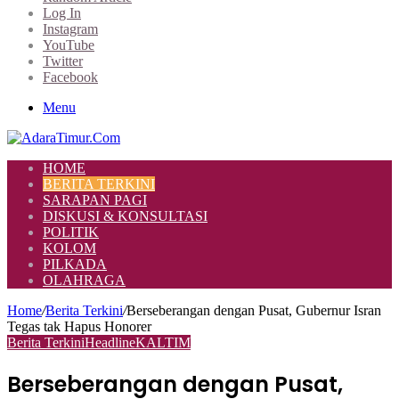
Log In
Instagram
YouTube
Twitter
Facebook
Menu
HOME
BERITA TERKINI
SARAPAN PAGI
DISKUSI & KONSULTASI
POLITIK
KOLOM
PILKADA
OLAHRAGA
Home
/
Berita Terkini
/
Berseberangan dengan Pusat, Gubernur Isran
Tegas tak Hapus Honorer
Berita Terkini
Headline
KALTIM
Berseberangan dengan Pusat,