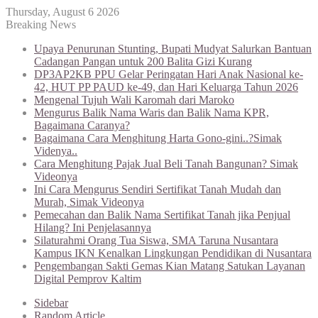
Thursday, August 6 2026
Breaking News
Upaya Penurunan Stunting, Bupati Mudyat Salurkan Bantuan
Cadangan Pangan untuk 200 Balita Gizi Kurang
DP3AP2KB PPU Gelar Peringatan Hari Anak Nasional ke-
42, HUT PP PAUD ke-49, dan Hari Keluarga Tahun 2026
Mengenal Tujuh Wali Karomah dari Maroko
Mengurus Balik Nama Waris dan Balik Nama KPR,
Bagaimana Caranya?
Bagaimana Cara Menghitung Harta Gono-gini..?Simak
Videnya..
Cara Menghitung Pajak Jual Beli Tanah Bangunan? Simak
Videonya
Ini Cara Mengurus Sendiri Sertifikat Tanah Mudah dan
Murah, Simak Videonya
Pemecahan dan Balik Nama Sertifikat Tanah jika Penjual
Hilang? Ini Penjelasannya
Silaturahmi Orang Tua Siswa, SMA Taruna Nusantara
Kampus IKN Kenalkan Lingkungan Pendidikan di Nusantara
Pengembangan Sakti Gemas Kian Matang Satukan Layanan
Digital Pemprov Kaltim
Sidebar
Random Article