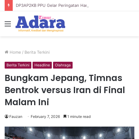
DP3AP2KB PPU Gelar Peringatan Hari Anak Nasional ke-42, HUT PP PAUD ke-49, dan Hari Keluarga Tahun 2026
Menu
Home
/
Berita Terkini
Berita Terkini
Headline
Olahraga
Bungkam Jepang, Timnas
Bentrok versus Iran di Final
Malam Ini
Fauzan
February 7, 2026
1 minute read