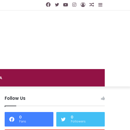
Facebook
Twitter
YouTube
Instagram
Log
Random
Sidebar
In
Article
A
Follow Us
0
0
Fans
Followers