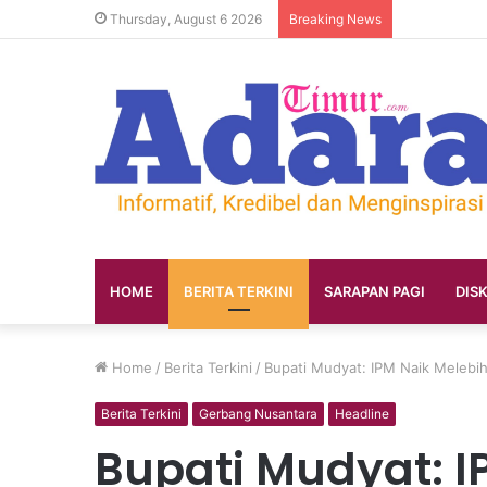
Thursday, August 6 2026
Breaking News
HOME
BERITA TERKINI
SARAPAN PAGI
DIS
Home
/
Berita Terkini
/
Bupati Mudyat: IPM Naik Melebih
Berita Terkini
Gerbang Nusantara
Headline
Bupati Mudyat: I