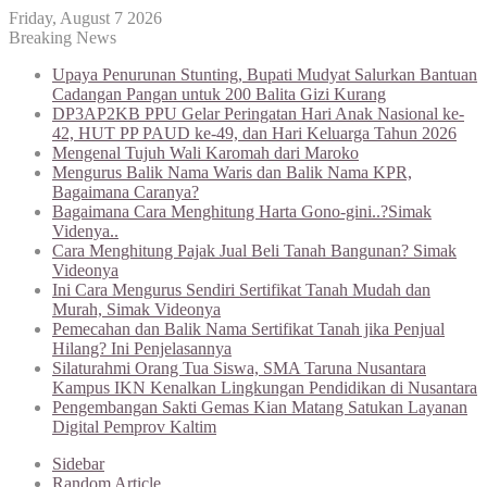
Friday, August 7 2026
Breaking News
Upaya Penurunan Stunting, Bupati Mudyat Salurkan Bantuan
Cadangan Pangan untuk 200 Balita Gizi Kurang
DP3AP2KB PPU Gelar Peringatan Hari Anak Nasional ke-
42, HUT PP PAUD ke-49, dan Hari Keluarga Tahun 2026
Mengenal Tujuh Wali Karomah dari Maroko
Mengurus Balik Nama Waris dan Balik Nama KPR,
Bagaimana Caranya?
Bagaimana Cara Menghitung Harta Gono-gini..?Simak
Videnya..
Cara Menghitung Pajak Jual Beli Tanah Bangunan? Simak
Videonya
Ini Cara Mengurus Sendiri Sertifikat Tanah Mudah dan
Murah, Simak Videonya
Pemecahan dan Balik Nama Sertifikat Tanah jika Penjual
Hilang? Ini Penjelasannya
Silaturahmi Orang Tua Siswa, SMA Taruna Nusantara
Kampus IKN Kenalkan Lingkungan Pendidikan di Nusantara
Pengembangan Sakti Gemas Kian Matang Satukan Layanan
Digital Pemprov Kaltim
Sidebar
Random Article