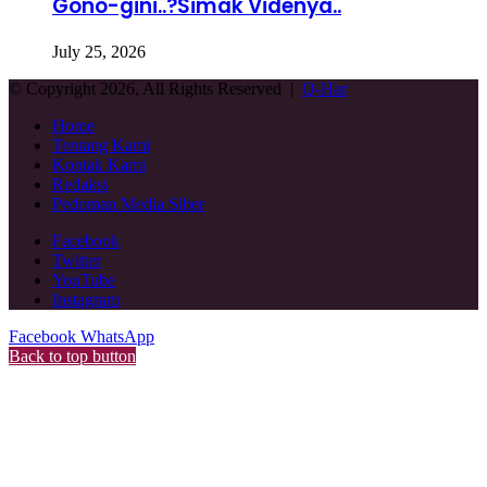
Gono-gini..?Simak Videnya..
July 25, 2026
© Copyright 2026, All Rights Reserved |
Q-Har
Home
Tentang Kami
Kontak Kami
Redaksi
Pedoman Media Siber
Facebook
Twitter
YouTube
Instagram
Facebook
WhatsApp
Back to top button