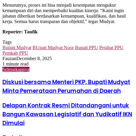
Menurutnya, proses ini bisa menjadi kesempatan mengukur
kemampuan diri dan memperbaiki kualitas kinerja. “Kami ingin
jabatan diberikan berdasarkan kemampuan, kualifikasi, dan hasil
kerja. Semua harus transparan dan objektif,” tegas Mudyat.
Reporter: Taufik
Tags
Bupati Mudyat
BUpati Mudyat Noor
Bupati PPU
Pejabat PPU
Pemkab PPU
Fauzan
December 8, 2025
1 minute read
Selengkapnya
Diskusi bersama Menteri PKP, Bupati Mudyat
Minta Pemerataan Perumahan di Daerah
Delapan Kontrak Resmi Ditandangani untuk
Bangun Kawasan Legislatif dan Yudikatif IKN
Dimulai