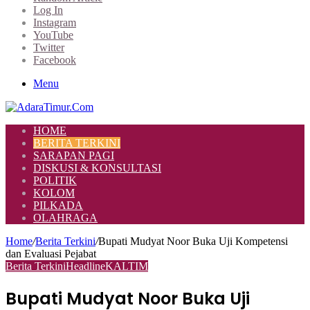
Log In
Instagram
YouTube
Twitter
Facebook
Menu
HOME
BERITA TERKINI
SARAPAN PAGI
DISKUSI & KONSULTASI
POLITIK
KOLOM
PILKADA
OLAHRAGA
Home
/
Berita Terkini
/
Bupati Mudyat Noor Buka Uji Kompetensi
dan Evaluasi Pejabat
Berita Terkini
Headline
KALTIM
Bupati Mudyat Noor Buka Uji