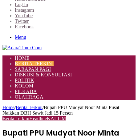
Log In
Instagram
YouTube
Twitter
Facebook
Menu
HOME
BERITA TERKINI
SARAPAN PAGI
DISKUSI & KONSULTASI
POLITIK
KOLOM
PILKADA
OLAHRAGA
Home
/
Berita Terkini
/
Bupati PPU Mudyat Noor Minta Pusat
Naikkan DBH Sawit Jadi 15 Persen
Berita Terkini
Headline
KALTIM
Bupati PPU Mudyat Noor Minta