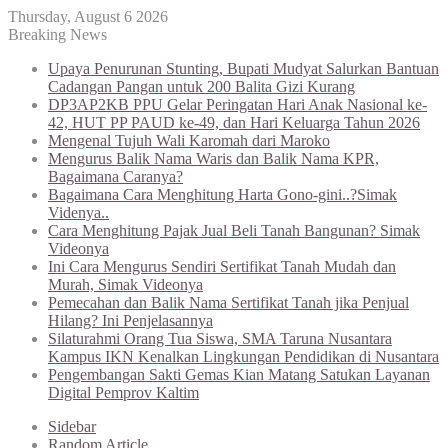
Thursday, August 6 2026
Breaking News
Upaya Penurunan Stunting, Bupati Mudyat Salurkan Bantuan
Cadangan Pangan untuk 200 Balita Gizi Kurang
DP3AP2KB PPU Gelar Peringatan Hari Anak Nasional ke-
42, HUT PP PAUD ke-49, dan Hari Keluarga Tahun 2026
Mengenal Tujuh Wali Karomah dari Maroko
Mengurus Balik Nama Waris dan Balik Nama KPR,
Bagaimana Caranya?
Bagaimana Cara Menghitung Harta Gono-gini..?Simak
Videnya..
Cara Menghitung Pajak Jual Beli Tanah Bangunan? Simak
Videonya
Ini Cara Mengurus Sendiri Sertifikat Tanah Mudah dan
Murah, Simak Videonya
Pemecahan dan Balik Nama Sertifikat Tanah jika Penjual
Hilang? Ini Penjelasannya
Silaturahmi Orang Tua Siswa, SMA Taruna Nusantara
Kampus IKN Kenalkan Lingkungan Pendidikan di Nusantara
Pengembangan Sakti Gemas Kian Matang Satukan Layanan
Digital Pemprov Kaltim
Sidebar
Random Article