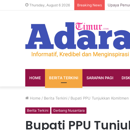
Thursday, August 6 2026
Breaking News
HOME
BERITA TERKINI
SARAPAN PAGI
DIS
Home
/
Berita Terkini
/
Bupati PPU Tunjukkan Komitmen 
Berita Terkini
Gerbang Nusantara
Bupati PPU Tunj