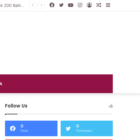
Facebook
Twitter
YouTube
Instagram
Log
Random
Sidebar
DP3AP2KB PPU Gelar Peringatan Hari Anak Nasional ke-42, HUT PP PAUD ke-49, dan Hari Keluarga Tahun 2026
In
Article
A
Follow Us
0
0
Fans
Followers