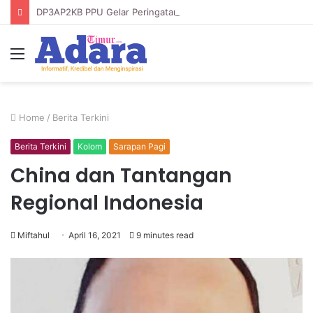
DP3AP2KB PPU Gelar Peringatan Hari Anak Nasional ke-42, HUT PP PAUD ke-49, dan Hari Keluarga Tahun 2026
Menu
Home
/
Berita Terkini
Berita Terkini
Kolom
Sarapan Pagi
China dan Tantangan
Regional Indonesia
Miftahul
April 16, 2021
9 minutes read