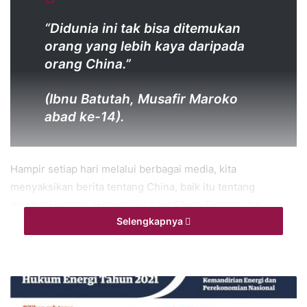
“Didunia ini tak bisa ditemukan
orang yang lebih kaya daripada
orang China.”
(Ibnu Batutah, Musafir Maroko
abad ke-14).
Hampir setiap hari melalui berbagai media, kita
menyaksikan berita tentang China, baik itu tentang
pandemi hingga ekspansi ke Laut China Selatan dan
Selengkapnya
investasinya yang merambah ke berbagai penjuru dunia
saat ini. Nyaris tiada hari yang dapat kita lewatkan tanda
berita tentang China. Mulai dari kurang efektifnya vaksin
made in China
hingga lalu lalang perangkat militernya,
yang kini berhadapan dengan kekuatan laut Armada ke-7