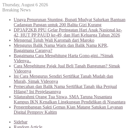
Thursday, August 6 2026
Breaking News
Upaya Penurunan Stunting, Bupati Mudyat Salurkan Bantuan
Cadangan Pangan untuk 200 Balita Gizi Kurang
DP3AP2KB PPU Gelar Peringatan Hari Anak Nasional ke-
42, HUT PP PAUD ke-49, dan Hari Keluarga Tahun 2026
Mengenal Tujuh Wali Karomah dari Maroko
Mengurus Balik Nama Waris dan Balik Nama KPR,
Bagaimana Caranya?
Bagaimana Cara Menghitung Harta Gono-gini..?Simak
Videnya..
Cara Menghitung Pajak Jual Beli Tanah Bangunan? Simak
Videonya
Ini Cara Mengurus Sendiri Sertifikat Tanah Mudah dan
Murah, Simak Videonya
Pemecahan dan Balik Nama Sertifikat Tanah jika Penjual
Hilang? Ini Penjelasannya
Silaturahmi Orang Tua Siswa, SMA Taruna Nusantara
Kampus IKN Kenalkan Lingkungan Pendidikan di Nusantara
Pengembangan Sakti Gemas Kian Matang Satukan Layanan
Digital Pemprov Kaltim
Sidebar
Random Article