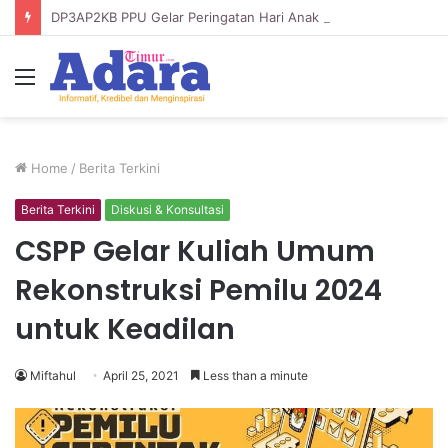
DP3AP2KB PPU Gelar Peringatan Hari Anak Nasional ke-42, HUT PP PAUD ke-49, dan Hari Keluarga Tahun 2026
Menu
Home
/
Berita Terkini
Berita Terkini
Diskusi & Konsultasi
CSPP Gelar Kuliah Umum
Rekonstruksi Pemilu 2024
untuk Keadilan
Miftahul
April 25, 2021
Less than a minute