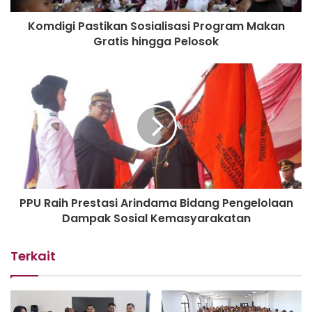
gamelan. Kedua pemimpin juga tampak bertukar pikiran
Komdigi Pastikan Sosialisasi Program Makan
mengenai berbagai isu strategis dan kerja sama kedua
Gratis hingga Pelosok
negara di masa mendatang.
Pertemuan ini menjadi simbol penting persahabatan antara
Indonesia dan Malaysia, serta memperkuat upaya kedua
negara untuk terus mempererat hubungan bilateral di
berbagai sektor.
(BPMI Setpres)
PPU Raih Prestasi Arindama Bidang Pengelolaan
Dampak Sosial Kemasyarakatan
Terkait