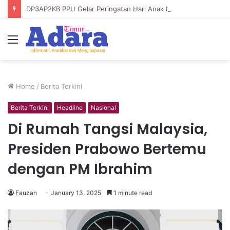
DP3AP2KB PPU Gelar Peringatan Hari Anak Nasional ke-42, HUT PP PAUD ke-49, dan Hari Keluarga Tahun 2026
Menu
Home
/
Berita Terkini
Berita Terkini
Headline
Nasional
Di Rumah Tangsi Malaysia,
Presiden Prabowo Bertemu
dengan PM Ibrahim
Fauzan
January 13, 2025
1 minute read