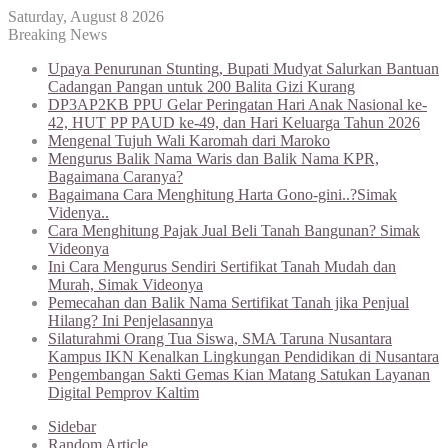
Saturday, August 8 2026
Breaking News
Upaya Penurunan Stunting, Bupati Mudyat Salurkan Bantuan
Cadangan Pangan untuk 200 Balita Gizi Kurang
DP3AP2KB PPU Gelar Peringatan Hari Anak Nasional ke-
42, HUT PP PAUD ke-49, dan Hari Keluarga Tahun 2026
Mengenal Tujuh Wali Karomah dari Maroko
Mengurus Balik Nama Waris dan Balik Nama KPR,
Bagaimana Caranya?
Bagaimana Cara Menghitung Harta Gono-gini..?Simak
Videnya..
Cara Menghitung Pajak Jual Beli Tanah Bangunan? Simak
Videonya
Ini Cara Mengurus Sendiri Sertifikat Tanah Mudah dan
Murah, Simak Videonya
Pemecahan dan Balik Nama Sertifikat Tanah jika Penjual
Hilang? Ini Penjelasannya
Silaturahmi Orang Tua Siswa, SMA Taruna Nusantara
Kampus IKN Kenalkan Lingkungan Pendidikan di Nusantara
Pengembangan Sakti Gemas Kian Matang Satukan Layanan
Digital Pemprov Kaltim
Sidebar
Random Article