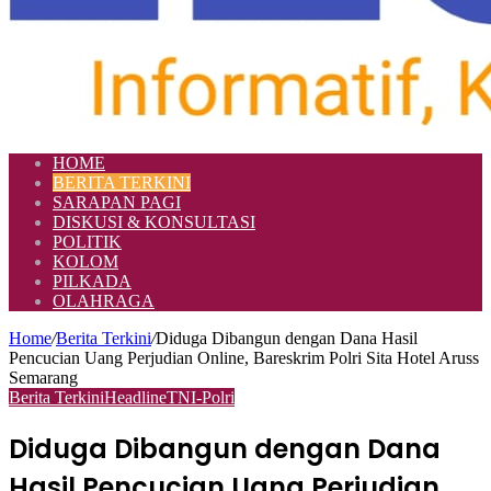
HOME
BERITA TERKINI
SARAPAN PAGI
DISKUSI & KONSULTASI
POLITIK
KOLOM
PILKADA
OLAHRAGA
Home
/
Berita Terkini
/
Diduga Dibangun dengan Dana Hasil
Pencucian Uang Perjudian Online, Bareskrim Polri Sita Hotel Aruss
Semarang
Berita Terkini
Headline
TNI-Polri
Diduga Dibangun dengan Dana
Hasil Pencucian Uang Perjudian