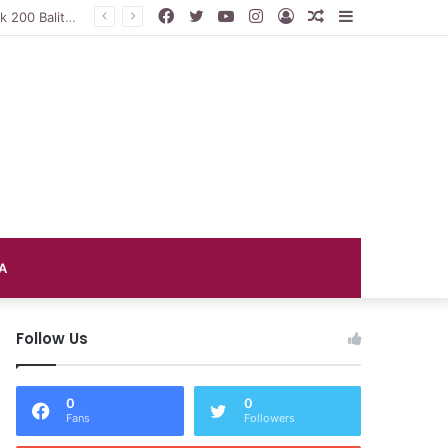
Facebook
Twitter
YouTube
Instagram
Log
Random
Sidebar
DP3AP2KB PPU Gelar Peringatan Hari Anak Nasional ke-42, HUT PP PAUD ke-49, dan Hari Keluarga Tahun 2026
In
Article
A
Follow Us
0
0
Fans
Followers