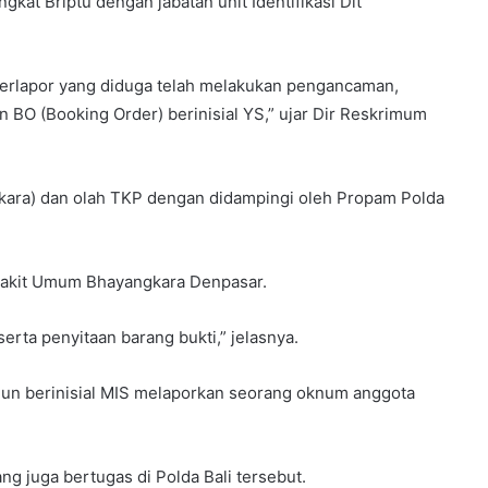
at Briptu dengan jabatan unit Identifikasi Dit
terlapor yang diduga telah melakukan pengancaman,
BO (Booking Order) berinisial YS,” ujar Dir Reskrimum
erkara) dan olah TKP dengan didampingi oleh Propam Polda
Sakit Umum Bhayangkara Denpasar.
erta penyitaan barang bukti,” jelasnya.
un berinisial MIS melaporkan seorang oknum anggota
g juga bertugas di Polda Bali tersebut.