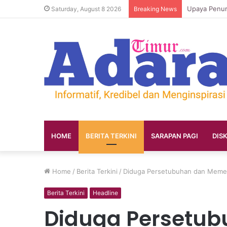
Saturday, August 8 2026
Breaking News
HOME
BERITA TERKINI
SARAPAN PAGI
DIS
Home
/
Berita Terkini
/
Diduga Persetubuhan dan Memer
Berita Terkini
Headline
Diduga Persetu