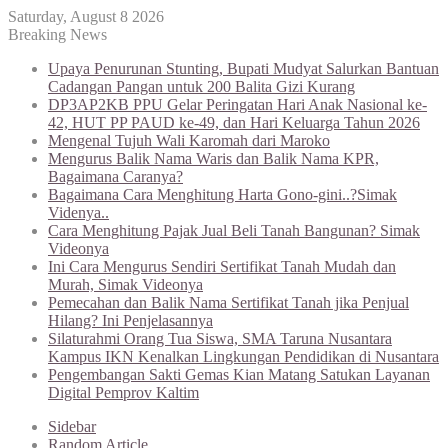
Saturday, August 8 2026
Breaking News
Upaya Penurunan Stunting, Bupati Mudyat Salurkan Bantuan
Cadangan Pangan untuk 200 Balita Gizi Kurang
DP3AP2KB PPU Gelar Peringatan Hari Anak Nasional ke-
42, HUT PP PAUD ke-49, dan Hari Keluarga Tahun 2026
Mengenal Tujuh Wali Karomah dari Maroko
Mengurus Balik Nama Waris dan Balik Nama KPR,
Bagaimana Caranya?
Bagaimana Cara Menghitung Harta Gono-gini..?Simak
Videnya..
Cara Menghitung Pajak Jual Beli Tanah Bangunan? Simak
Videonya
Ini Cara Mengurus Sendiri Sertifikat Tanah Mudah dan
Murah, Simak Videonya
Pemecahan dan Balik Nama Sertifikat Tanah jika Penjual
Hilang? Ini Penjelasannya
Silaturahmi Orang Tua Siswa, SMA Taruna Nusantara
Kampus IKN Kenalkan Lingkungan Pendidikan di Nusantara
Pengembangan Sakti Gemas Kian Matang Satukan Layanan
Digital Pemprov Kaltim
Sidebar
Random Article