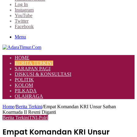
Log In
Instagram
YouTube
Twitter
Facebook
Menu
HOME
BERITA TERKINI
SARAPAN PAGI
DISKUSI & KONSULTASI
POLITIK
KOLOM
PILKADA
OLAHRAGA
Home
/
Berita Terkini
/
Empat Komandan KRI Unsur Satban
Koarmada II Resmi Diganti
Berita Terkini
TNI-Polri
Empat Komandan KRI Unsur