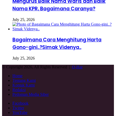
Mengurus Balik Nama Waris dan Balik
Nama KPR, Bagaimana Caranya?
July 25, 2026
Bagaimana Cara Menghitung Harta
Gono-gini..?Simak Videnya..
July 25, 2026
© Copyright 2026, All Rights Reserved |
Q-Har
Home
Tentang Kami
Kontak Kami
Redaksi
Pedoman Media Siber
Facebook
Twitter
YouTube