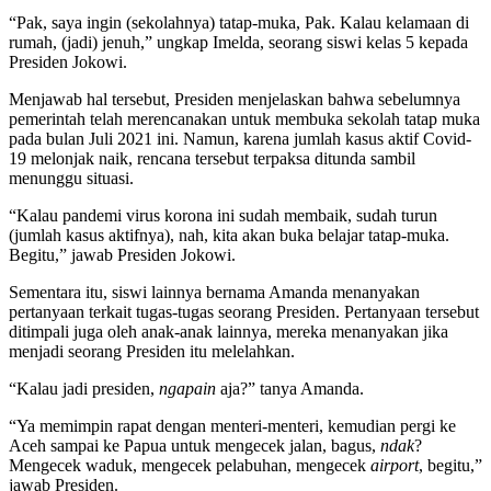
“Pak, saya ingin (sekolahnya) tatap-muka, Pak. Kalau kelamaan di
rumah, (jadi) jenuh,” ungkap Imelda, seorang siswi kelas 5 kepada
Presiden Jokowi.
Menjawab hal tersebut, Presiden menjelaskan bahwa sebelumnya
pemerintah telah merencanakan untuk membuka sekolah tatap muka
pada bulan Juli 2021 ini. Namun, karena jumlah kasus aktif Covid-
19 melonjak naik, rencana tersebut terpaksa ditunda sambil
menunggu situasi.
“Kalau pandemi virus korona ini sudah membaik, sudah turun
(jumlah kasus aktifnya), nah, kita akan buka belajar tatap-muka.
Begitu,” jawab Presiden Jokowi.
Sementara itu, siswi lainnya bernama Amanda menanyakan
pertanyaan terkait tugas-tugas seorang Presiden. Pertanyaan tersebut
ditimpali juga oleh anak-anak lainnya, mereka menanyakan jika
menjadi seorang Presiden itu melelahkan.
“Kalau jadi presiden,
ngapain
aja?” tanya Amanda.
“Ya memimpin rapat dengan menteri-menteri, kemudian pergi ke
Aceh sampai ke Papua untuk mengecek jalan, bagus,
ndak
?
Mengecek waduk, mengecek pelabuhan, mengecek
airport
, begitu,”
jawab Presiden.