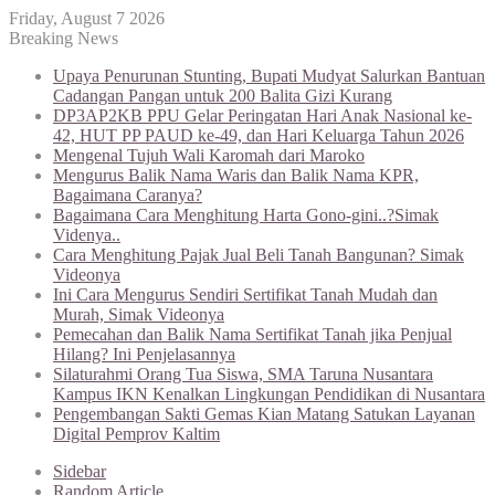
Friday, August 7 2026
Breaking News
Upaya Penurunan Stunting, Bupati Mudyat Salurkan Bantuan
Cadangan Pangan untuk 200 Balita Gizi Kurang
DP3AP2KB PPU Gelar Peringatan Hari Anak Nasional ke-
42, HUT PP PAUD ke-49, dan Hari Keluarga Tahun 2026
Mengenal Tujuh Wali Karomah dari Maroko
Mengurus Balik Nama Waris dan Balik Nama KPR,
Bagaimana Caranya?
Bagaimana Cara Menghitung Harta Gono-gini..?Simak
Videnya..
Cara Menghitung Pajak Jual Beli Tanah Bangunan? Simak
Videonya
Ini Cara Mengurus Sendiri Sertifikat Tanah Mudah dan
Murah, Simak Videonya
Pemecahan dan Balik Nama Sertifikat Tanah jika Penjual
Hilang? Ini Penjelasannya
Silaturahmi Orang Tua Siswa, SMA Taruna Nusantara
Kampus IKN Kenalkan Lingkungan Pendidikan di Nusantara
Pengembangan Sakti Gemas Kian Matang Satukan Layanan
Digital Pemprov Kaltim
Sidebar
Random Article