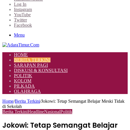
Log In
Instagram
YouTube
Twitter
Facebook
Menu
HOME
BERITA TERKINI
SARAPAN PAGI
DISKUSI & KONSULTASI
POLITIK
KOLOM
PILKADA
OLAHRAGA
Home
/
Berita Terkini
/
Jokowi: Tetap Semangat Belajar Meski Tidak
di Sekolah
Berita Terkini
Headline
Nasional
Politik
Jokowi: Tetap Semangat Belajar