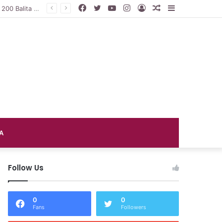
Facebook
Twitter
YouTube
Instagram
Log
Random
Sidebar
DP3AP2KB PPU Gelar Peringatan Hari Anak Nasional ke-42, HUT PP PAUD ke-49, dan Hari Keluarga Tahun 2026
In
Article
A
Follow Us
0
0
Fans
Followers