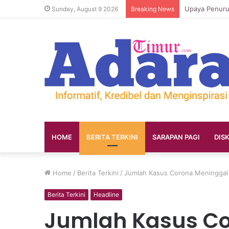
Sunday, August 9 2026
Breaking News
HOME
BERITA TERKINI
SARAPAN PAGI
DIS
Home
/
Berita Terkini
/
Jumlah Kasus Corona Meninggal
Berita Terkini
Headline
Jumlah Kasus Co