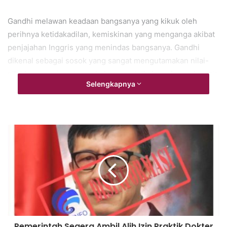
Gandhi melawan keadaan bangsanya yang kikuk oleh
perihnya ketidakadilan, kemiskinan yang menganga akibat
penjajahan Inggris yang menindas bangsanya. Gandhi
dikenal sebagai sosok yang sangat mengutamakan nilai-
nilai kemanusiaan tanpa kekerasan tatkala melawan Inggris
Selengkapnya
di abad ke-20.
Lelaki berkepala plontos itu memperkenalkan empat ajaran
pokok yang digunakannya dalam melawan Inggris. Apakah
itu?
Gandhi mengenalkan “
ahimsa
” yang dapat dimaknai
sebagai tidak membahayakan orang lain. Ahimsa
merupakan salah satu prinsip religius ajaran agama
Buddha, Hindu, serta Jainisme (salah satu aliran
keagamaan di India Barat). Mahatma Gandhi tidak hanya
Pemerintah Segera Ambil Alih Izin Praktik Dokter