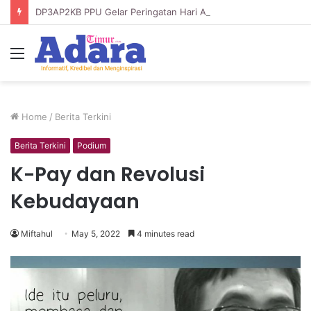
DP3AP2KB PPU Gelar Peringatan Hari Anak Nasional ke-42, HUT PP PAUD ke-49, dan Hari Keluarga Tahun 2026
Menu
Home
/
Berita Terkini
Berita Terkini
Podium
K-Pay dan Revolusi
Kebudayaan
Miftahul
May 5, 2022
4 minutes read