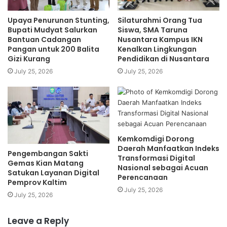
yang menjajah dengan sadis di negeri ini.
Upaya Penurunan Stunting,
Silaturahmi Orang Tua
Bupati Mudyat Salurkan
Siswa, SMA Taruna
K-Pay sebagai Rintisan
Bantuan Cadangan
Nusantara Kampus IKN
Pangan untuk 200 Balita
Kenalkan Lingkungan
Gandhi memang bukan kader HMI. Namun, prinsip-prinsip
Gizi Kurang
Pendidikan di Nusantara
dan ajarannya sangatlah relevan untuk dihidupkan kembali.
July 25, 2026
July 25, 2026
Selama ini, bangsa Indonesia tidak memiliki ikatan yang
kuat atas nasib bangsanya sendiri. Oleh karena itu, gerakan
hartal relevan digerakkan untuk memperbaiki keadaan.
Kader HMI sebagai kumpulan masyarakat intelektual sudah
Kemkomdigi Dorong
selayaknya melakukan perlawanan sistematis terhadap
Daerah Manfaatkan Indeks
Pengembangan Sakti
penjajahan ekonomi asing yang berakar kuat di negeri ini.
Transformasi Digital
Gemas Kian Matang
Nasional sebagai Acuan
Tidak bisa kita terus-menerus menjadi konsumen yang
Satukan Layanan Digital
Perencanaan
Pemprov Kaltim
dininabobokkan oleh kekuatan ekonomi lain sehingga kita
July 25, 2026
July 25, 2026
berada dalam posisi dimanfaatkan dan dihisap. Kita harus
berubah menjadi subjek ekonomi yang menentukan nasib
Leave a Reply
bangsa.