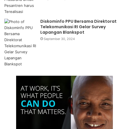
Marketplace One Kader One Product
K-Pay sebagai rintisan bisnis digital secara bertahap,
Diskominfo PPU Bersama Direktorat
Telekomunikasi RI Gelar Survey
terencana, dan berkesinambungan akan bergerak
Lapangan Blankspot
menjadi
marketplace
kebutuhan umat dan bangsa,
September 30, 2024
utamanya keluarga besar HMI. Setiap kader harus memiliki
minimal satu produk barang dan jasa untuk
diperdagangkan di Marketplace K-Pay. Jika ini terjadi, maka
K-Pay akan menjadi pusat transaksi bisnis yang luar biasa
besar. Semua produk dan jasa dapat kita tawarkan dalam K-
Pay. Pada gilirannya, keluarga besar KAHMI akan menjadi
kelas menengah yang kuat dan peduli kepada bangsa dan
negara.
KAHMI sebagai organisasi kaum intelektual memiliki
potensi besar untuk menggerakkan ekonomi masyarakat
secara luas. Kita tidak bisa lagi memprotes keadaan yang
tidak menguntungkan kita tanpa ada upaya yang dirancang