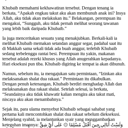
Khubaib memahami kekhawatiran tersebut. Dengan tenang ia
berkata, “Apakah engkau takut aku akan membunuh anak ini? Insya
Allah, aku tidak akan melakukan itu.” Belakangan, perempuan itu
mengakui, “Sungguh, aku tidak pernah melihat seorang tawanan
yang lebih baik daripada Khubaib.”
Ia juga menceritakan sesuatu yang menakjubkan. Berkali-kali ia
melihat Khubaib memakan setandan anggur segar, padahal saat itu
di Makkah sama sekali tidak ada buah anggur, terlebih Khubaib
sedang terbelenggu rantai besi. Perempuan itu yakin, makanan
tersebut adalah rezeki khusus yang Allah anugerahkan kepadanya.
Hari eksekusi pun tiba. Khubaib digiring ke tempat ia akan dibunuh.
Namun, sebelum itu, ia mengajukan satu permintaan, “Izinkan aku
melaksanakan shalat dua rakaat.” Permintaan itu dikabulkan.
Dengan penuh ketenangan, Khubaib berdiri menghadap Allah dan
melaksanakan dua rakaat shalat. Setelah selesai, ia berkata,
“Seandainya aku tidak khawatir kalian mengira aku takut mati,
niscaya aku akan menambahnya.”
Sejak itu, para ulama menyebut Khubaib sebagai sahabat yang
pertama kali mencontohkan shalat dua rakaat sebelum dieksekusi.
Menjelang syahid, ia melantunkan syair yang menggambarkan
keteguhan imannya: وَلَسْتُ أُبَالِي حِينَ أُقْتَلُ مُسْلِمًا ۞ عَلَى أَيِّ شِقٍّ