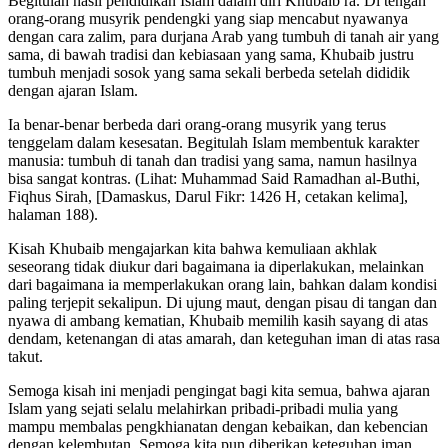
Begitulah hasil pendidikan Islam dalam diri Khubaib ra. Di tengah
orang-orang musyrik pendengki yang siap mencabut nyawanya
dengan cara zalim, para durjana Arab yang tumbuh di tanah air yang
sama, di bawah tradisi dan kebiasaan yang sama, Khubaib justru
tumbuh menjadi sosok yang sama sekali berbeda setelah dididik
dengan ajaran Islam.
Ia benar-benar berbeda dari orang-orang musyrik yang terus
tenggelam dalam kesesatan. Begitulah Islam membentuk karakter
manusia: tumbuh di tanah dan tradisi yang sama, namun hasilnya
bisa sangat kontras. (Lihat: Muhammad Said Ramadhan al-Buthi,
Fiqhus Sirah, [Damaskus, Darul Fikr: 1426 H, cetakan kelima],
halaman 188).
Kisah Khubaib mengajarkan kita bahwa kemuliaan akhlak
seseorang tidak diukur dari bagaimana ia diperlakukan, melainkan
dari bagaimana ia memperlakukan orang lain, bahkan dalam kondisi
paling terjepit sekalipun. Di ujung maut, dengan pisau di tangan dan
nyawa di ambang kematian, Khubaib memilih kasih sayang di atas
dendam, ketenangan di atas amarah, dan keteguhan iman di atas rasa
takut.
Semoga kisah ini menjadi pengingat bagi kita semua, bahwa ajaran
Islam yang sejati selalu melahirkan pribadi-pribadi mulia yang
mampu membalas pengkhianatan dengan kebaikan, dan kebencian
dengan kelembutan. Semoga kita pun diberikan keteguhan iman