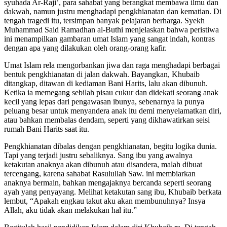
syuhada Ar-Raji’, para sahabat yang berangkat membawa ilmu dan
dakwah, namun justru menghadapi pengkhianatan dan kematian. Di
tengah tragedi itu, tersimpan banyak pelajaran berharga. Syekh
Muhammad Said Ramadhan al-Buthi menjelaskan bahwa peristiwa
ini menampilkan gambaran umat Islam yang sangat indah, kontras
dengan apa yang dilakukan oleh orang-orang kafir.
Umat Islam rela mengorbankan jiwa dan raga menghadapi berbagai
bentuk pengkhianatan di jalan dakwah. Bayangkan, Khubaib
ditangkap, ditawan di kediaman Bani Harits, lalu akan dibunuh.
Ketika ia memegang sebilah pisau cukur dan didekati seorang anak
kecil yang lepas dari pengawasan ibunya, sebenarnya ia punya
peluang besar untuk menyandera anak itu demi menyelamatkan diri,
atau bahkan membalas dendam, seperti yang dikhawatirkan seisi
rumah Bani Harits saat itu.
Pengkhianatan dibalas dengan pengkhianatan, begitu logika dunia.
Tapi yang terjadi justru sebaliknya. Sang ibu yang awalnya
ketakutan anaknya akan dibunuh atau disandera, malah dibuat
tercengang, karena sahabat Rasulullah Saw. ini membiarkan
anaknya bermain, bahkan mengajaknya bercanda seperti seorang
ayah yang penyayang. Melihat ketakutan sang ibu, Khubaib berkata
lembut, “Apakah engkau takut aku akan membunuhnya? Insya
Allah, aku tidak akan melakukan hal itu.”