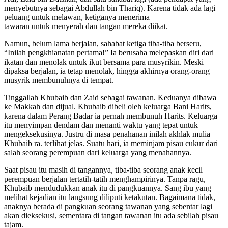
menyebutnya sebagai Abdullah bin Thariq). Karena tidak ada lagi
peluang untuk melawan, ketiganya menerima
tawaran untuk menyerah dan tangan mereka diikat.
Namun, belum lama berjalan, sahabat ketiga tiba-tiba berseru,
“Inilah pengkhianatan pertama!” Ia berusaha melepaskan diri dari
ikatan dan menolak untuk ikut bersama para musyrikin. Meski
dipaksa berjalan, ia tetap menolak, hingga akhirnya orang-orang
musyrik membunuhnya di tempat.
Tinggallah Khubaib dan Zaid sebagai tawanan. Keduanya dibawa
ke Makkah dan dijual. Khubaib dibeli oleh keluarga Bani Harits,
karena dalam Perang Badar ia pernah membunuh Harits. Keluarga
itu menyimpan dendam dan menanti waktu yang tepat untuk
mengeksekusinya. Justru di masa penahanan inilah akhlak mulia
Khubaib ra. terlihat jelas. Suatu hari, ia meminjam pisau cukur dari
salah seorang perempuan dari keluarga yang menahannya.
Saat pisau itu masih di tangannya, tiba-tiba seorang anak kecil
perempuan berjalan tertatih-tatih menghampirinya. Tanpa ragu,
Khubaib mendudukkan anak itu di pangkuannya. Sang ibu yang
melihat kejadian itu langsung diliputi ketakutan. Bagaimana tidak,
anaknya berada di pangkuan seorang tawanan yang sebentar lagi
akan dieksekusi, sementara di tangan tawanan itu ada sebilah pisau
tajam.