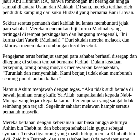
jalur Abu Hurairah RA, bahwa rombongan ini berangkat hingga
sampai di antara Usfan dan Makkah. Di sana, mereka terlihat oleh
penduduk kampung dari suku Hudzail yang bernama Bani Lihyan.
Sekitar seratus pemanah dari kabilah itu lantas membuntuti jejak
para sahabat. Mereka menemukan biji kurma Madinah yang
tertinggal di tempat persinggahan dan langsung mengenali, “Ini
kurma dari Yatsrib (Madinah).” Dari situlah mereka melacak dan
akhirnya menemukan rombongan kecil tersebut.
Pengejaran terus berlanjut sampai para sahabat berhasil disergap dan
dikepung di sebuah tempat bernama Fadfad. Dalam keadaan
terkepung, orang-orang musyrik menawarkan kesepakatan,
“Turunlah dan menyerahlah. Kami berjanji tidak akan membunuh
seorang pun di antara kalian.”
Namun Ashim menjawab dengan tegas, “Aku tidak sudi berada di
bawah jaminan orang kafir. Ya Allah, sampaikanlah kepada Nabi-
Mu apa yang terjadi kepada kami.” Pertempuran yang sangat tidak
seimbang pun terjadi. Segelintir sahabat melawan hampir seratus
pemanah musyrik.
Mereka bertahan dengan keberanian luar biasa hingga akhirnya
Ashim bin Tsabit ra. dan beberapa sahabat lain gugur sebagai
syuhada. Tersisa tiga orang yang masih hidup, mereka Khubaib bin
Adi, Zaid bin Datsnah, dan satu sahabat lagi (ada pendapat yang