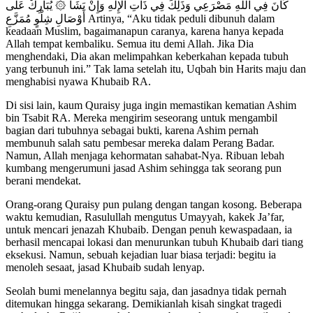
كَانَ فِي اللَّهِ مَصْرَعِي وَذَلِكَ فِي ذَاتِ الْإِلَهِ وَإِنْ يَشَأْ ۞ يُبَارِكْ عَلَى
أَوْصَالِ شِلْوٍ مُمَزَّعِ Artinya, “Aku tidak peduli dibunuh dalam
keadaan Muslim, bagaimanapun caranya, karena hanya kepada
Allah tempat kembaliku. Semua itu demi Allah. Jika Dia
menghendaki, Dia akan melimpahkan keberkahan kepada tubuh
yang terbunuh ini.” Tak lama setelah itu, Uqbah bin Harits maju dan
menghabisi nyawa Khubaib RA.
Di sisi lain, kaum Quraisy juga ingin memastikan kematian Ashim
bin Tsabit RA. Mereka mengirim seseorang untuk mengambil
bagian dari tubuhnya sebagai bukti, karena Ashim pernah
membunuh salah satu pembesar mereka dalam Perang Badar.
Namun, Allah menjaga kehormatan sahabat-Nya. Ribuan lebah
kumbang mengerumuni jasad Ashim sehingga tak seorang pun
berani mendekat.
Orang-orang Quraisy pun pulang dengan tangan kosong. Beberapa
waktu kemudian, Rasulullah mengutus Umayyah, kakek Ja’far,
untuk mencari jenazah Khubaib. Dengan penuh kewaspadaan, ia
berhasil mencapai lokasi dan menurunkan tubuh Khubaib dari tiang
eksekusi. Namun, sebuah kejadian luar biasa terjadi: begitu ia
menoleh sesaat, jasad Khubaib sudah lenyap.
Seolah bumi menelannya begitu saja, dan jasadnya tidak pernah
ditemukan hingga sekarang. Demikianlah kisah singkat tragedi