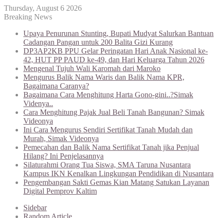
Thursday, August 6 2026
Breaking News
Upaya Penurunan Stunting, Bupati Mudyat Salurkan Bantuan
Cadangan Pangan untuk 200 Balita Gizi Kurang
DP3AP2KB PPU Gelar Peringatan Hari Anak Nasional ke-
42, HUT PP PAUD ke-49, dan Hari Keluarga Tahun 2026
Mengenal Tujuh Wali Karomah dari Maroko
Mengurus Balik Nama Waris dan Balik Nama KPR,
Bagaimana Caranya?
Bagaimana Cara Menghitung Harta Gono-gini..?Simak
Videnya..
Cara Menghitung Pajak Jual Beli Tanah Bangunan? Simak
Videonya
Ini Cara Mengurus Sendiri Sertifikat Tanah Mudah dan
Murah, Simak Videonya
Pemecahan dan Balik Nama Sertifikat Tanah jika Penjual
Hilang? Ini Penjelasannya
Silaturahmi Orang Tua Siswa, SMA Taruna Nusantara
Kampus IKN Kenalkan Lingkungan Pendidikan di Nusantara
Pengembangan Sakti Gemas Kian Matang Satukan Layanan
Digital Pemprov Kaltim
Sidebar
Random Article