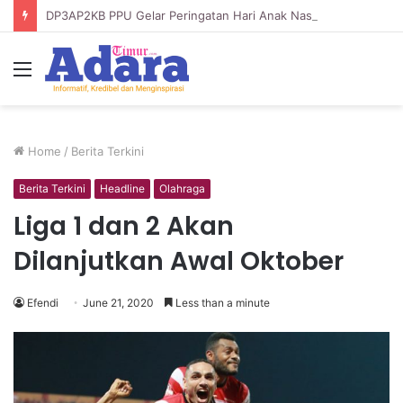
DP3AP2KB PPU Gelar Peringatan Hari Anak Nasional ke-42, HUT PP PAUD ke-49, dan Hari Keluarga Tahun 2026
Menu
Home
/
Berita Terkini
Berita Terkini
Headline
Olahraga
Liga 1 dan 2 Akan
Dilanjutkan Awal Oktober
Efendi
June 21, 2020
Less than a minute