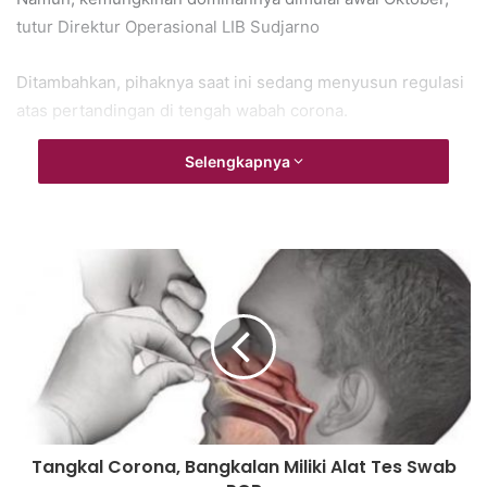
tutur Direktur Operasional LIB Sudjarno
Ditambahkan, pihaknya saat ini sedang menyusun regulasi
atas pertandingan di tengah wabah corona.
Selengkapnya
“Regulasi sedang disusun bersama PSSI, termasuk untuk
Liga 2. Kami juga menyesuaikan semuanya dengan jadwal
internasional tim nasional Indonesia,” kata Sudjarno.
(septian)
Tangkal Corona, Bangkalan Miliki Alat Tes Swab