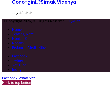
Gono-gini..?Simak Videnya..
July 25, 2026
© Copyright 2026, All Rights Reserved |
Q-Har
Home
Tentang Kami
Kontak Kami
Redaksi
Pedoman Media Siber
Facebook
Twitter
YouTube
Instagram
Facebook
WhatsApp
Back to top button