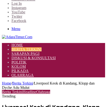
Log In
Instagram
YouTube
Twitter
Facebook
Menu
HOME
BERITA TERKINI
SARAPAN PAGI
DISKUSI & KONSULTASI
POLITIK
KOLOM
PILKADA
OLAHRAGA
Home
/
Berita Terkini
/
Liverpool Keok di Kandang, Klopp dan
Dyche Adu Mulut
Berita Terkini
Headline
Olahraga
Trending