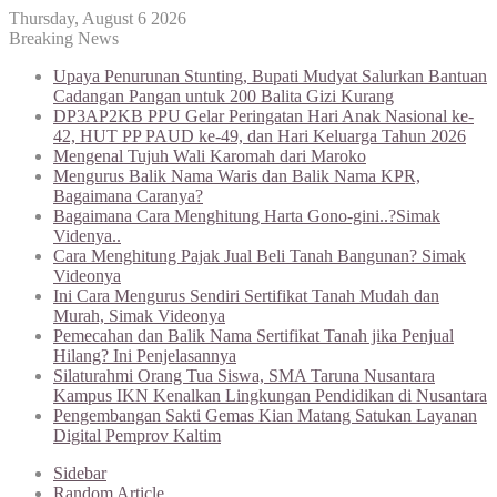
Thursday, August 6 2026
Breaking News
Upaya Penurunan Stunting, Bupati Mudyat Salurkan Bantuan
Cadangan Pangan untuk 200 Balita Gizi Kurang
DP3AP2KB PPU Gelar Peringatan Hari Anak Nasional ke-
42, HUT PP PAUD ke-49, dan Hari Keluarga Tahun 2026
Mengenal Tujuh Wali Karomah dari Maroko
Mengurus Balik Nama Waris dan Balik Nama KPR,
Bagaimana Caranya?
Bagaimana Cara Menghitung Harta Gono-gini..?Simak
Videnya..
Cara Menghitung Pajak Jual Beli Tanah Bangunan? Simak
Videonya
Ini Cara Mengurus Sendiri Sertifikat Tanah Mudah dan
Murah, Simak Videonya
Pemecahan dan Balik Nama Sertifikat Tanah jika Penjual
Hilang? Ini Penjelasannya
Silaturahmi Orang Tua Siswa, SMA Taruna Nusantara
Kampus IKN Kenalkan Lingkungan Pendidikan di Nusantara
Pengembangan Sakti Gemas Kian Matang Satukan Layanan
Digital Pemprov Kaltim
Sidebar
Random Article