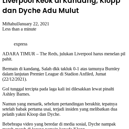
Liverpool Keok di Kandang, Klopp
dan Dyche Adu Mulut
Miftahul
January 22, 2021
Less than a minute
express
ADARA TIMUR – The Reds, julukan Liverpool harus menelan pil
pahit.
Bermain di kandang, Salah dkk takluk 0-1 atas tamunya Burnley
dalam lanjutan Premier League di Stadion Anfiled, Jumat
(22/12/2021).
Gol tunggal tercipta pada laga kali ini dilesakkan lewat pinalti
Ashley Barnes.
Namun yang menarik, sebelum pertandingan berakhir, tepatnya
setelah babak pertama usai, terjadi insiden yang melibatkan dua
pelatih yakni Kloop dan Dyche.
Bebebrapa video yang beredar di media sosial, Dyche nampak