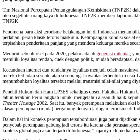
Tim Nasional Percepatan Penanggulangan Kemiskinan (TNP2K) dalam l
oleh segelintir orang kaya di Indonesia. TNP2K memberi laporan akhir
TNP2K
Fenomena baru aksi terorisme belakangan ini di Indonesia menampi
perlahan peran klasik teroris maskulin. Ketimpangan kondisi sosial
terpisahkan penderitaan panjang yang mendera keluarga mereka seca
Menurut sebuah riset pada 2020, pelaku adalah
generasi milenial
, yan
memiliki loyalitas rendah, cuek dengan politik, mudah beradaptasi, da
Kecanduan internet dan rendahnya loyalitas menjadi celah masuknya i
mereka terhadap sesuatu atau seseorang. Loyalitas terbentuk di usia 1
menumbuhkan loyalitas tersebut melalui transmisi nilai-nilai yang diy
Peneliti Hukum dan Ham LP3ES sekaligus dosen Fakultas Hukum Univ
tahun terakhir. Perlu langkah untuk mengetahui alasan di balik ke
Theater Hostage
2002. Saat itu, banyak perempuan melakukan aksi b
alasan perempuan (muda) bergabung dengan jaringan terorisme di Indo
Dalam hal ini konteks perempuan tersubordinasi juga patut dijadikan 
penyebab perempuan gabung jadi teroris itu karena ada perasaan-perasa
konteks global juga akan terjadi di Indonesia,” ujarnya di media awa