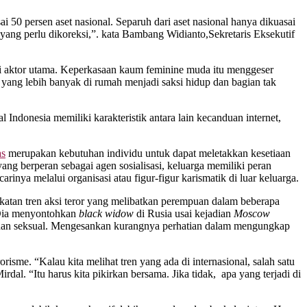
0 persen aset nasional. Separuh dari aset nasional hanya dikuasai
 yang perlu dikoreksi,”. kata Bambang Widianto,Sekretaris Eksekutif
i aktor utama. Keperkasaan kaum feminine muda itu menggeser
yang lebih banyak di rumah menjadi saksi hidup dan bagian tak
l Indonesia memiliki karakteristik antara lain kecanduan internet,
as
merupakan kebutuhan individu untuk dapat meletakkan kesetiaan
yang berperan sebagai agen sosialisasi, keluarga memiliki peran
inya melalui organisasi atau figur-figur karismatik di luar keluarga.
tan tren aksi teror yang melibatkan perempuan dalam beberapa
. Dia menyontohkan
black widow
di Rusia usai kejadian
Moscow
cehan seksual. Mengesankan kurangnya perhatian dalam mengungkap
sme. “Kalau kita melihat tren yang ada di internasional, salah satu
dal. “Itu harus kita pikirkan bersama. Jika tidak, apa yang terjadi di