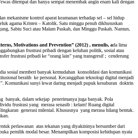
. Tewas ditempat dan hanya sempat menembak angin enam kali dengan
lan mekanisme kontrol aparat keamanan terhadap sel – sel hidup
meluk agama Kristen – Katolik. Satu minggu penuh dikhususkan
 Agung, Sabtu Suci atau Malam Paskah, dan Minggu Paskah. Namun,
erns, Motivations and Prevention” (2012) , menulis, a
da lima
abungkan frustrasi pribadi dengan keluhan politik, sosial atau
er frustrasi pribadi ke “orang lain” yang transgresif ; cenderung
n media sosial memberi banyak kemudahan konsolidasi dan komunikasi
titusional beralih ke personal. Kecanggihan teknologi digital menjadi
ri”. Komunikasi sunyi lewat daring menjadi pupuk kesuburan doktrin
yang banyak, dalam sekejap penerimanya juga banyak. Pola
du frustrasi yang merasa senasib : kelam! Ruang digital
i lingkaran generasi milenial. Khususnya yang merasa hilang bentuk.
ikan.
bentuk perlawanan atas tekanan yang diyakininya bersumber dari
 terbuka pemilik modal besar. Menampilkan komposisi kehidupan nyata