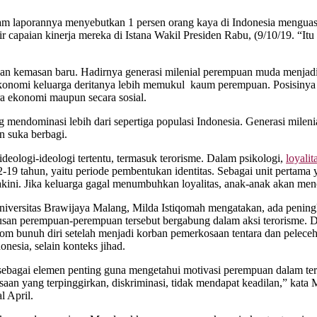
aporannya menyebutkan 1 persen orang kaya di Indonesia menguasai 5
 capaian kinerja mereka di Istana Wakil Presiden Rabu, (9/10/19. “Itu
lkan kemasan baru. Hadirnya generasi milenial perempuan muda menjad
 ekonomi keluarga deritanya lebih memukul kaum perempuan. Posisinya 
ra ekonomi maupun secara sosial.
g mendominasi lebih dari sepertiga populasi Indonesia. Generasi milenia
n suka berbagi.
deologi-ideologi tertentu, termasuk terorisme. Dalam psikologi,
loyalit
2-19 tahun, yaitu periode pembentukan identitas. Sebagai unit pertama 
akini. Jika keluarga gagal menumbuhkan loyalitas, anak-anak akan mencar
ersitas Brawijaya Malang, Milda Istiqomah mengatakan, ada peningka
putusan perempuan-perempuan tersebut bergabung dalam aksi terorisme
om bunuh diri setelah menjadi korban pemerkosaan tentara dan pele
nesia, selain konteks jihad.
sebagai elemen penting guna mengetahui motivasi perempuan dalam terori
an yang terpinggirkan, diskriminasi, tidak mendapat keadilan,” kata Mir
l April.