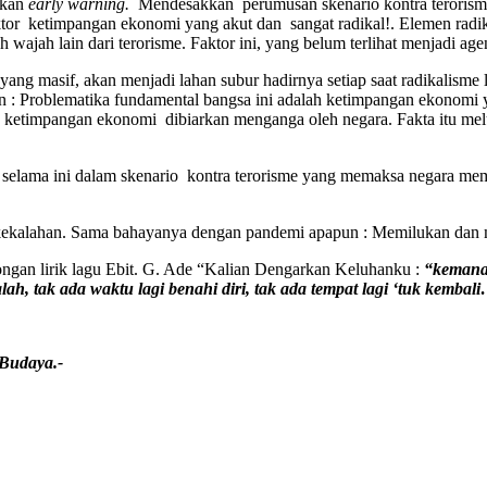
akan
early warning.
Mendesakkan perumusan skenario kontra terorisme
or ketimpangan ekonomi yang akut dan sangat radikal!. Elemen radika
wajah lain dari terorisme. Faktor ini, yang belum terlihat menjadi ag
g masif, akan menjadi lahan subur hadirnya setiap saat radikalisme 
an : Problematika fundamental bangsa ini adalah ketimpangan ekonomi 
ketimpangan ekonomi dibiarkan menganga oleh negara. Fakta itu meluk
at selama ini dalam skenario kontra terorisme yang memaksa negara m
kekalahan. Sama bahayanya dengan pandemi apapun : Memilukan dan m
gan lirik lagu Ebit. G. Ade “Kalian Dengarkan Keluhanku :
“kemanak
lah, tak ada waktu lagi benahi diri, tak ada tempat lagi ‘tuk kembali
 Budaya.-