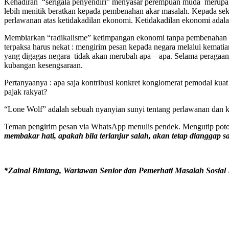
Kehadiran “serigala penyendiri” menyasar perempuan muda merup
lebih menitik beratkan kepada pembenahan akar masalah. Kepada sekt
perlawanan atas ketidakadilan ekonomi. Ketidakadilan ekonomi adalah 
Membiarkan “radikalisme” ketimpangan ekonomi tanpa pembenahan yan
terpaksa harus nekat : mengirim pesan kepada negara melalui kemati
yang digagas negara tidak akan merubah apa – apa. Selama peragaan 
kubangan kesengsaraan.
Pertanyaanya : apa saja kontribusi konkret konglomerat pemodal ku
pajak rakyat?
“Lone Wolf” adalah sebuah nyanyian sunyi tentang perlawanan dan 
Teman pengirim pesan via WhatsApp menulis pendek. Mengutip poton
membakar hati, apakah bila terlanjur salah, akan tetap dianggap sa
*Zainal Bintang, Wartawan Senior dan Pemerhati Masalah Sosial