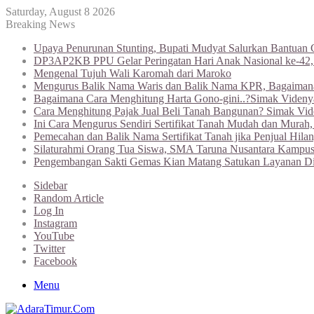
Saturday, August 8 2026
Breaking News
Upaya Penurunan Stunting, Bupati Mudyat Salurkan Bantuan 
DP3AP2KB PPU Gelar Peringatan Hari Anak Nasional ke-42
Mengenal Tujuh Wali Karomah dari Maroko
Mengurus Balik Nama Waris dan Balik Nama KPR, Bagaiman
Bagaimana Cara Menghitung Harta Gono-gini..?Simak Videnya
Cara Menghitung Pajak Jual Beli Tanah Bangunan? Simak Vi
Ini Cara Mengurus Sendiri Sertifikat Tanah Mudah dan Murah
Pemecahan dan Balik Nama Sertifikat Tanah jika Penjual Hilan
Silaturahmi Orang Tua Siswa, SMA Taruna Nusantara Kampus
Pengembangan Sakti Gemas Kian Matang Satukan Layanan Di
Sidebar
Random Article
Log In
Instagram
YouTube
Twitter
Facebook
Menu