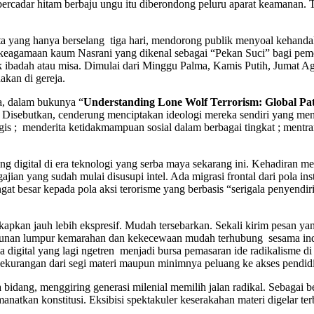
bercadar hitam berbaju ungu itu diberondong peluru aparat keamanan
rta yang hanya berselang tiga hari, mendorong publik menyoal kehanda
ri keagamaan kaum Nasrani yang dikenal sebagai “Pekan Suci” bagi pe
uk ibadah atau misa. Dimulai dari Minggu Palma, Kamis Putih, Jumat
dakan di gereja.
ia, dalam bukunya “
Understanding Lone Wolf Terrorism: Global Patt
 Disebutkan, cenderung menciptakan ideologi mereka sendiri yang mengg
s ; menderita ketidakmampuan sosial dalam berbagai tingkat ; mentransf
uang digital di era teknologi yang serba maya sekarang ini. Kehadira
ian yang sudah mulai disusupi intel. Ada migrasi frontal dari pola ins
t besar kepada pola aksi terorisme yang berbasis “serigala penyendi
gkapkan jauh lebih ekspresif. Mudah tersebarkan. Sekali kirim pesan 
unan lumpur kemarahan dan kekecewaan mudah terhubung sesama indivi
a digital yang lagi ngetren menjadi bursa pemasaran ide radikalisme d
kekurangan dari segi materi maupun minimnya peluang ke akses pendid
bidang, menggiring generasi milenial memilih jalan radikal. Sebagai 
amanatkan konstitusi. Eksibisi spektakuler keserakahan materi digelar