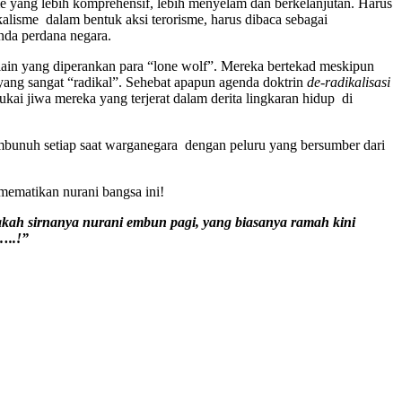
 yang lebih komprehensif, lebih menyelam dan berkelanjutan. Harus
lisme dalam bentuk aksi terorisme, harus dibaca sebagai
enda perdana negara.
lain yang diperankan para “lone wolf”. Mereka bertekad meskipun
yang sangat “radikal”. Sehebat apapun agenda doktrin
de-radikalisasi
ai jiwa mereka yang terjerat dalam derita lingkaran hidup di
embunuh setiap saat warganegara dengan peluru yang bersumber dari
ematikan nurani bangsa ini!
ah sirnanya nurani embun pagi, yang biasanya ramah kini
…..!”