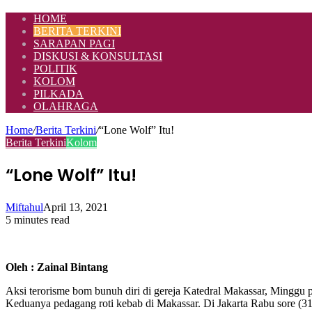
HOME
BERITA TERKINI
SARAPAN PAGI
DISKUSI & KONSULTASI
POLITIK
KOLOM
PILKADA
OLAHRAGA
Home
/
Berita Terkini
/
“Lone Wolf” Itu!
Berita Terkini
Kolom
“Lone Wolf” Itu!
Miftahul
April 13, 2021
5 minutes read
Oleh : Zainal Bintang
Aksi terorisme bom bunuh diri di gereja Katedral Makassar, Minggu 
Keduanya pedagang roti kebab di Makassar. Di Jakarta Rabu sore (31/