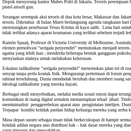
Depok menyerang kantor Mabes Polri di Jakarta. Teroris perempuan 
pistol airsoft gun.
Serangan serempak aksi teroris di dua kota besar, Makassar dan Jaka
teroris. Diketahui di bulan Maret berlangsung agenda rangkaian ha
merenungkan penebusan Yesus Kristus di kayu salib. Lima hari unt
tidak terlihat adanya aparat keamanan yang terlihat sebelum terjadi le
Ramón Spaaij, Profesor di Victoria University di Melbourne, Austral
elemen pemotivasi “serigala penyendiri” memutuskan menjadi teroris.
agama yang lebih luas ; menderita beberapa bentuk gangguan psikologi
menyiarkan niatnya untuk melakukan kekerasan.
Eskalasi radikalisme “serigala penyendiri” menemukan jalan tol di r
senyap tanpa perlu kontak fisik. Mengurangi pertemuan di forum pengaj
rahmat terselubung. Dunia mendadak berubah dan memberi ruang sanga
ideologi radikalisme yang mereka hayati.
Berbagai studi menyebutkan, melalui media sosial emosi dapat terun
komunikasi di ruang digital semakin memantapkan tekad jihad. Timb
meminimalisir penggerebekan aparat atau pengintaian intelijen. Duni
Terpapar kondisi ketidak pastian hidup keluarga mereka yang serba 
Masa depan suram sebagai insan tidak berkecukupan di hampir semua 
ketidak adilan negara atas distribusi hak – hak dasar mereka yang di
yang timpang dan menyakitkan.