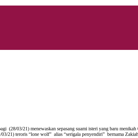
pagi (28/03/21) menewaskan sepasang suami isteri yang baru menikah 6
03/21) teroris “lone wolf” alias “serigala penyendiri” bernama Zakiah