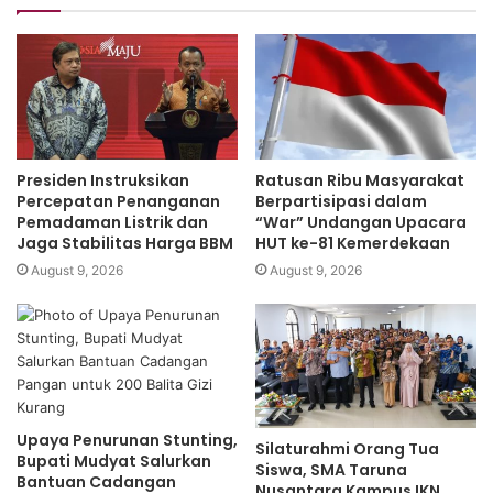
Dalam acara tersebut juga ada diskusi dan tanya jawab
terkait dunia pendidikan yang dihadiri ratusan guru melalui
daring.
Mas Menteri berharap Pembelajaran Tatap Muka segera
bisa digelar sehingga para siswa kembali beraktivitas dan
Presiden Instruksikan
Ratusan Ribu Masyarakat
belajar untuk mengejar ketertinggalan kurikulum.
Percepatan Penanganan
Berpartisipasi dalam
Pemadaman Listrik dan
“War” Undangan Upacara
Jaga Stabilitas Harga BBM
HUT ke-81 Kemerdekaan
“Semoga vaksinasi segera kelar untuk para guru, maka
August 9, 2026
August 9, 2026
segera kita gelar belajar tatap muka,” ujarnya
Report: Septian I Editor: Fauzan
Upaya Penurunan Stunting,
Silaturahmi Orang Tua
Bupati Mudyat Salurkan
Siswa, SMA Taruna
Bantuan Cadangan
Nusantara Kampus IKN