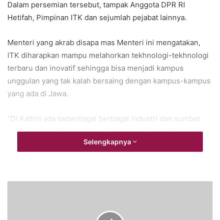
Dalam persemian tersebut, tampak Anggota DPR RI
Hetifah, Pimpinan ITK dan sejumlah pejabat lainnya.
Menteri yang akrab disapa mas Menteri ini mengatakan,
ITK diharapkan mampu melahorkan tekhnologi-tekhnologi
terbaru dan inovatif sehingga bisa menjadi kampus
unggulan yang tak kalah bersaing dengan kampus-kampus
yang ada di Jawa.
“Di Kaltim ada beberbagai berbagai industri dan sumber
daya alam yang mendukung. Sehingga ITK bisa mampu
Selengkapnya
berinovasi tekhnologi, itu harapan saya,” ujarnya, Rabu
(7/4/2021).
Sebelumnya, Menteri Pendidikan dan Kebudayaan
(Mendikbud) Nadiem Makarim mengunjungi wilayah calon
ibukota negara (IKN) di Penajam Paser Utara.