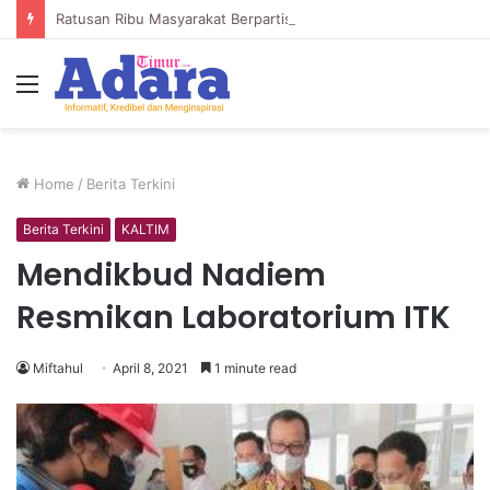
Ratusan Ribu Masyarakat Berpartisipasi dalam “War” Undangan Upacara HUT ke-81 Kemerdekaan
Menu
Home
/
Berita Terkini
Berita Terkini
KALTIM
Mendikbud Nadiem
Resmikan Laboratorium ITK
Miftahul
April 8, 2021
1 minute read