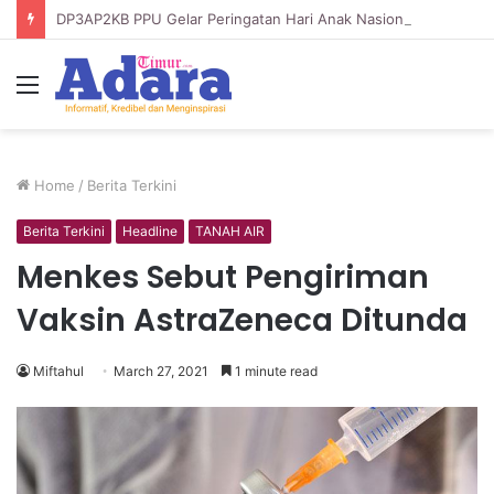
DP3AP2KB PPU Gelar Peringatan Hari Anak Nasional ke-42, HUT PP PAUD ke-49, dan Hari Keluarga Tahun 2026
Menu
Home
/
Berita Terkini
Berita Terkini
Headline
TANAH AIR
Menkes Sebut Pengiriman
Vaksin AstraZeneca Ditunda
Miftahul
March 27, 2021
1 minute read