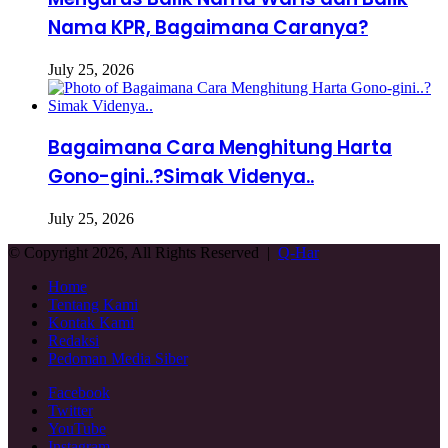
Nama KPR, Bagaimana Caranya?
July 25, 2026
Bagaimana Cara Menghitung Harta
Gono-gini..?Simak Videnya..
July 25, 2026
© Copyright 2026, All Rights Reserved |
Q-Har
Home
Tentang Kami
Kontak Kami
Redaksi
Pedoman Media Siber
Facebook
Twitter
YouTube
Instagram