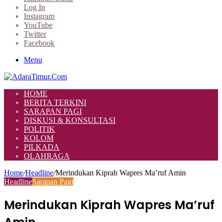
Log In
Instagram
YouTube
Twitter
Facebook
Menu
HOME
BERITA TERKINI
SARAPAN PAGI
DISKUSI & KONSULTASI
POLITIK
KOLOM
PILKADA
OLAHRAGA
Home
/
Headline
/
Merindukan Kiprah Wapres Ma’ruf Amin
Headline
Sarapan Pagi
Merindukan Kiprah Wapres Ma’ruf