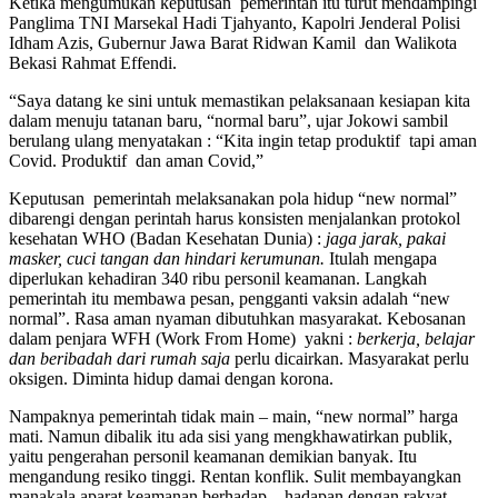
Ketika mengumukan keputusan pemerintah itu turut mendampingi
Panglima TNI Marsekal Hadi Tjahyanto, Kapolri Jenderal Polisi
Idham Azis, Gubernur Jawa Barat Ridwan Kamil dan Walikota
Bekasi Rahmat Effendi.
“Saya datang ke sini untuk memastikan pelaksanaan kesiapan kita
dalam menuju tatanan baru, “normal baru”, ujar Jokowi sambil
berulang ulang menyatakan : “Kita ingin tetap produktif tapi aman
Covid. Produktif dan aman Covid,”
Keputusan pemerintah melaksanakan pola hidup “new normal”
dibarengi dengan perintah harus konsisten menjalankan protokol
kesehatan WHO (Badan Kesehatan Dunia) :
jaga jarak, pakai
masker, cuci tangan dan hindari kerumunan.
Itulah mengapa
diperlukan kehadiran 340 ribu personil keamanan. Langkah
pemerintah itu membawa pesan, pengganti vaksin adalah “new
normal”. Rasa aman nyaman dibutuhkan masyarakat. Kebosanan
dalam penjara WFH (Work From Home) yakni :
berkerja, belajar
dan beribadah dari rumah saja
perlu dicairkan. Masyarakat perlu
oksigen. Diminta hidup damai dengan korona.
Nampaknya pemerintah tidak main – main, “new normal” harga
mati. Namun dibalik itu ada sisi yang mengkhawatirkan publik,
yaitu pengerahan personil keamanan demikian banyak. Itu
mengandung resiko tinggi. Rentan konflik. Sulit membayangkan
manakala aparat keamanan berhadap – hadapan dengan rakyat