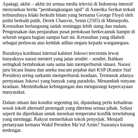
Apalagi, akhir – akhir ini semua media televisi di Indonesia intensif
menyiarkan berita “pembangkangan sipil” di Amerika Serikat terkait
terbunuhnya lelaki berkulit hitam yang bernama George Floyd oleh
polisi berkulit putih, Derek Chauvin, Senin (2505) di Minnepolis.
Kerusuhan berlangsung sudah seminggu lebih siang dan malam.
Pengrusakan dan penjarahan pusat pertokoan berkecamuk hampir di
seluruh negara bagian sampai hari ini. Kerusuhan yang dilabeli
sebagai perlawan atas ketidak adilan negara kepada warganegara.
Buruknya kordinasi internal kabinet Jokowi tercermin lewat
banyaknya narasi menteri yang jalan sendiri – sendiri. Bahkan
seringkali bertabrakan satu sama lain memperburuk situasi. Narasi
juru bicara Istana dan aneka macam pejabat dari KSP (Kantor Staf
Presiden) sering sarkastis memperburuk keadaan. Termasuk adanya
pernyataan Jokowi yang banyak yang paradoks. Menambah runyam
keadaan. Menimbulkan kebingungan dan mengurangi kepercayaan
masyarakat.
Dalam situasi dan kondisi segenting ini, dipandang perlu kehadiran
sosok tokoh alternatif penengah yang diterima semua pihak. Solusi
seperti itu diperlukan untuk menekan temperatur konflik terselubung
yang meninggi. Rakyat memerlukan tokoh penyejuk. Menjadi
pertanyaan kemana Wakil Presiden Ma’ruf Amin? Suaranya kurang
terdengar.