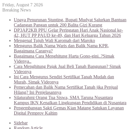
Friday, August 7 2026
Breaking News
Upaya Penurunan Stunting, Bupati Mudyat Salurkan Bantuan
Cadangan Pangan untuk 200 Balita Gizi Kurang
DP3AP2KB PPU Gelar Peringatan Hari Anak Nasional ke-
42, HUT PP PAUD ke-49, dan Hari Keluarga Tahun 2026
Mengenal Tujuh Wali Karomah dari Maroko
Mengurus Balik Nama Waris dan Balik Nama KPR,
Bagaimana Caranya?
Bagaimana Cara Menghitung Harta Gono-gini..?Simak
Videnya..
Cara Menghitung Pajak Jual Beli Tanah Bangunan? Simak
Videonya
Ini Cara Mengurus Sendiri Sertifikat Tanah Mudah dan
Murah, Simak Videonya
Pemecahan dan Balik Nama Sertifikat Tanah jika Penjual
Hilang? Ini Penjelasannya
Silaturahmi Orang Tua Siswa, SMA Taruna Nusantara
Kampus IKN Kenalkan Lingkungan Pendidikan di Nusantara
Pengembangan Sakti Gemas Kian Matang Satukan Layanan
Digital Pemprov Kaltim
Sidebar
Random Article