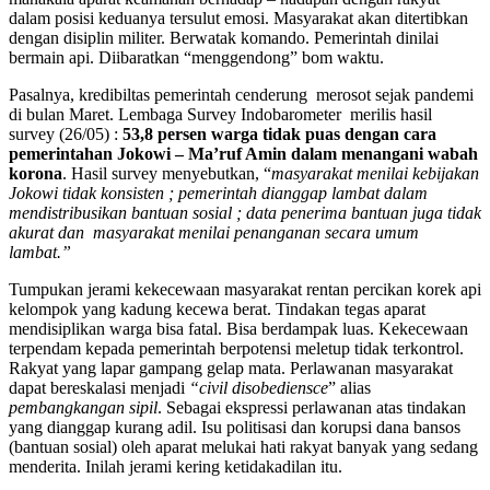
dalam posisi keduanya tersulut emosi. Masyarakat akan ditertibkan
dengan disiplin militer. Berwatak komando. Pemerintah dinilai
bermain api. Diibaratkan “menggendong” bom waktu.
Pasalnya, kredibiltas pemerintah cenderung merosot sejak pandemi
di bulan Maret. Lembaga Survey Indobarometer merilis hasil
survey (26/05) :
53,8 persen warga tidak puas dengan cara
pemerintahan Jokowi – Ma’ruf Amin dalam menangani wabah
korona
. Hasil survey menyebutkan, “
masyarakat menilai kebijakan
Jokowi tidak konsisten ; pemerintah dianggap lambat dalam
mendistribusikan bantuan sosial ; data penerima bantuan juga tidak
akurat dan masyarakat menilai penanganan secara umum
lambat.”
Tumpukan jerami kekecewaan masyarakat rentan percikan korek api
kelompok yang kadung kecewa berat. Tindakan tegas aparat
mendisiplikan warga bisa fatal. Bisa berdampak luas. Kekecewaan
terpendam kepada pemerintah berpotensi meletup tidak terkontrol.
Rakyat yang lapar gampang gelap mata. Perlawanan masyarakat
dapat bereskalasi menjadi
“civil disobediensce
” alias
pembangkangan sipil
. Sebagai ekspressi perlawanan atas tindakan
yang dianggap kurang adil. Isu politisasi dan korupsi dana bansos
(bantuan sosial) oleh aparat melukai hati rakyat banyak yang sedang
menderita. Inilah jerami kering ketidakadilan itu.