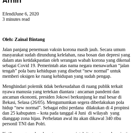
Amin
Efendi
June 6, 2020
3 minutes read
Oleh: Zainal Bintang
Jalan panjang penemuan vaksin korona masih jauh. Secara umum
masyarakat sudah dirundung kelelahan, rasa bosan dan depresi yang
dalam atas ketidakpastian oleh serangan wabah korona yang dikenal
sebagai Covid 19. Pemerintah atas nama negara menawarkan “jalan
tengah” pola baru kehidupan yang disebut “new normal” untuk
memberi oksigen ke ruang kehidupan yang sudah pengap.
Menghindari polemik tidak berkesudahan di ruang publik terkait
nyawa manusia yang tertekan diantara : ancaman pandemi dan
ancaman ekonomi, presiden Jokowi berkunjung ke mal besar di
Bekasi, Selasa (26/05). Mengumumkan segera diberlakukan pola
hidup “new normal”. Sebagai edisi perdana dilakukan di 4 propinsi
dan 25 kabupaten – kota pada tanggal 4 Juni di wilayah yang
dianggap zona hijau. Perhelatan awal itu akan dikawal 340 ribu
personil TNI dan Polri.