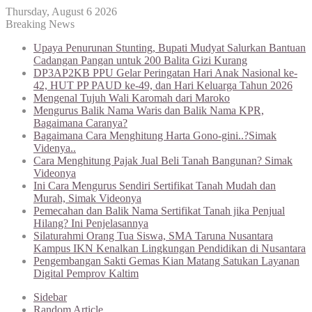
Thursday, August 6 2026
Breaking News
Upaya Penurunan Stunting, Bupati Mudyat Salurkan Bantuan
Cadangan Pangan untuk 200 Balita Gizi Kurang
DP3AP2KB PPU Gelar Peringatan Hari Anak Nasional ke-
42, HUT PP PAUD ke-49, dan Hari Keluarga Tahun 2026
Mengenal Tujuh Wali Karomah dari Maroko
Mengurus Balik Nama Waris dan Balik Nama KPR,
Bagaimana Caranya?
Bagaimana Cara Menghitung Harta Gono-gini..?Simak
Videnya..
Cara Menghitung Pajak Jual Beli Tanah Bangunan? Simak
Videonya
Ini Cara Mengurus Sendiri Sertifikat Tanah Mudah dan
Murah, Simak Videonya
Pemecahan dan Balik Nama Sertifikat Tanah jika Penjual
Hilang? Ini Penjelasannya
Silaturahmi Orang Tua Siswa, SMA Taruna Nusantara
Kampus IKN Kenalkan Lingkungan Pendidikan di Nusantara
Pengembangan Sakti Gemas Kian Matang Satukan Layanan
Digital Pemprov Kaltim
Sidebar
Random Article