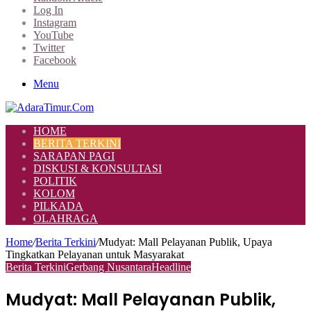
Log In
Instagram
YouTube
Twitter
Facebook
Menu
HOME
BERITA TERKINI
SARAPAN PAGI
DISKUSI & KONSULTASI
POLITIK
KOLOM
PILKADA
OLAHRAGA
Home
/
Berita Terkini
/
Mudyat: Mall Pelayanan Publik, Upaya
Tingkatkan Pelayanan untuk Masyarakat
Berita Terkini
Gerbang Nusantara
Headline
Mudyat: Mall Pelayanan Publik,