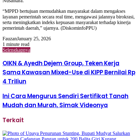
Nusantara.
“MPPD bertujuan memudahkan masyarakat dalam mengakses
layanan pemerintah secara real time, mengawasi jalannya birokrasi,
serta meningkatkan indeks kepuasan masyarakat terhadap kinerja
pemerintah daerah,” ujarnya. (DiskominfoPPU)
Fauzan
January 25, 2026
1 minute read
Selengkapnya
OIKN & Ayedh Dejem Group, Teken Kerja
Sama Kawasan Mixed-Use di KIPP Bernilai Rp
4 Triliun
Ini Cara Mengurus Sendiri Sertifikat Tanah
Mudah dan Murah, Simak Videonya
Terkait