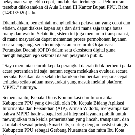
pelayanan yang lebih cepat, mudah, dan terintegrasi. Peluncuran
tersebut dilaksanakan di Aula Lantai III Kantor Bupati PPU, Rabu
(14/01/2026) lalu.
Ditambahkan, pemerintah menghadirkan pelayanan yang cepat dan
efisien, dapat diakses kapan saja dan dari mana saja tanpa batas
ruang dan waktu. Selain itu, sistem ini juga menjamin transparansi,
di mana masyarakat dapat memantau proses permohonan layanan
secara langsung, serta terintegrasi antar seluruh Organisasi
Perangkat Daerah (OPD) dalam satu ekosistem digital guna
menghilangkan ego sektoral dalam pelayanan publik.
“Saya meminta seluruh kepala perangkat daerah tidak berhenti pada
acara peresmian ini saja, namun segera melakukan evaluasi secara
berkala. Pastikan data selalu terbarukan dan berikan respons cepat
terhadap setiap aduan masyarakat yang masuk melalui platform
MPPD,” tuturnya.
Sementara itu, Kepala Dinas Komunikasi dan Informatika
Kabupaten PPU yang diwakili oleh Plt. Kepala Bidang Aplikasi
Informatika dan Persandian (AIP), Arman Widodo, menyampaikan
bahwa MPPD hadir sebagai solusi integrasi layanan publik untuk
mewujudkan tata kelola pemerintahan yang lincah, transparan, dan
akuntabel sesuai prinsip Smart City, seiring dengan posisi strategis
Kabupaten PPU sebagai Gerbang Nusantara dan mitra Ibu Kota