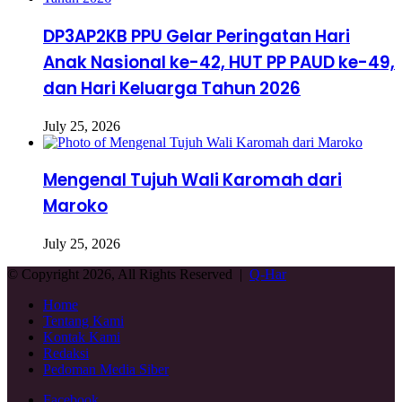
DP3AP2KB PPU Gelar Peringatan Hari
Anak Nasional ke-42, HUT PP PAUD ke-49,
dan Hari Keluarga Tahun 2026
July 25, 2026
Mengenal Tujuh Wali Karomah dari
Maroko
July 25, 2026
© Copyright 2026, All Rights Reserved |
Q-Har
Home
Tentang Kami
Kontak Kami
Redaksi
Pedoman Media Siber
Facebook