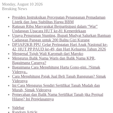
Monday, August 10 2026
Breaking News
Presiden Instruksikan Percepatan Penanganan Pemadaman
Listrik dan Jaga Stabilitas Harga BBM
Ratusan Ribu Masyarakat Berpartisipasi dalam “War”
Undangan Upacara HUT ke-81 Kemerdekaan
Upaya Penurunan Stunting, Bupati Mudyat Salurkan Bantuan
Cadangan Pangan untuk 200 Balita Gizi Kurang
DP3AP2KB PPU Gelar Peringatan Hari Anak Nasional ke-
42, HUT PP PAUD ke-49, dan Hari Keluarga Tahun 2026
Mengenal Tujuh Wali Karomah dari Maroko
Mengurus Balik Nama Waris dan Balik Nama KPR,
Bagaimana Caranya?
Bagaimana Cara Menghitung Harta Gono-gini..?Simak
Videnya..
Cara Menghitung Pajak Jual Beli Tanah Bangunan? Simak
Videonya
Ini Cara Mengurus Sendiri Sertifikat Tanah Mudah dan
Murah, Simak Videonya
Pemecahan dan Balik Nama Sertifikat Tanah jika Penjual
Hilang? Ini Penjelasannya
Sidebar
Random Article