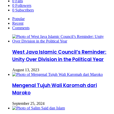
0
Fans
0
Followers
0
Subscribers
Popular
Recent
Comments
West Java Islamic Council’s Reminder:
Unity Over Division in the Political Year
August 13, 2023
Mengenal Tujuh Wali Karomah dari
Maroko
September 25, 2024