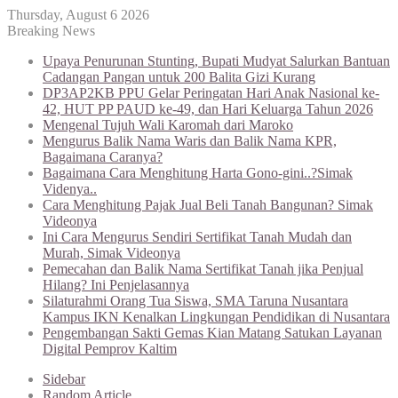
Thursday, August 6 2026
Breaking News
Upaya Penurunan Stunting, Bupati Mudyat Salurkan Bantuan
Cadangan Pangan untuk 200 Balita Gizi Kurang
DP3AP2KB PPU Gelar Peringatan Hari Anak Nasional ke-
42, HUT PP PAUD ke-49, dan Hari Keluarga Tahun 2026
Mengenal Tujuh Wali Karomah dari Maroko
Mengurus Balik Nama Waris dan Balik Nama KPR,
Bagaimana Caranya?
Bagaimana Cara Menghitung Harta Gono-gini..?Simak
Videnya..
Cara Menghitung Pajak Jual Beli Tanah Bangunan? Simak
Videonya
Ini Cara Mengurus Sendiri Sertifikat Tanah Mudah dan
Murah, Simak Videonya
Pemecahan dan Balik Nama Sertifikat Tanah jika Penjual
Hilang? Ini Penjelasannya
Silaturahmi Orang Tua Siswa, SMA Taruna Nusantara
Kampus IKN Kenalkan Lingkungan Pendidikan di Nusantara
Pengembangan Sakti Gemas Kian Matang Satukan Layanan
Digital Pemprov Kaltim
Sidebar
Random Article