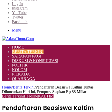
Log In
Instagram
YouTube
Twitter
Facebook
Menu
HOME
BERITA TERKINI
SARAPAN PAGI
DISKUSI & KONSULTASI
POLITIK
KOLOM
PILKADA
OLAHRAGA
Home
/
Berita Terkini
/
Pendaftaran Beasiswa Kaltim Tuntas
Diluncurkan Hari Ini, Pemprov Siapkan Rp 88 Miliar
Berita Terkini
Headline
KALTIM
Pendaftaran Beasiswa Kaltim