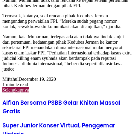
Namun, Munarman tidak tahu rencana ke depan setelah pertemuan
pihak Kedubes Jerman dengan pihak FPI.
Termasuk, katanya, soal rencana pihak Kedubes Jerman
mengundang perwakilan FPI. “Mereka sudah pegang nomor
kontak, sewaktu-waktu komunikasi akan dilanjutkan,” ujar dia.
Namun, kata Munarman, terlepas ada atau tidaknya tindak lanjut
dari pertemuan, kedatangan pihak Kedubes Jerman ke kantor
sekretariat FPI menandakan dunia internasional mulai menyoroti
kasus enam laskar FPI. “Perhatian Internasional terhadap kasus extra
judicial killing enam syuhada akan berdampak pada reputasi
Indonesia di dunia internasional,” beber dia seperti dilansir law-
justice.
Miftahul
December 19, 2020
1 minute read
Selengkapnya
Alfian Bersama PSBB Gelar Khitan Massal
Gratis
Super Junior Konser Virtual, Penggemar