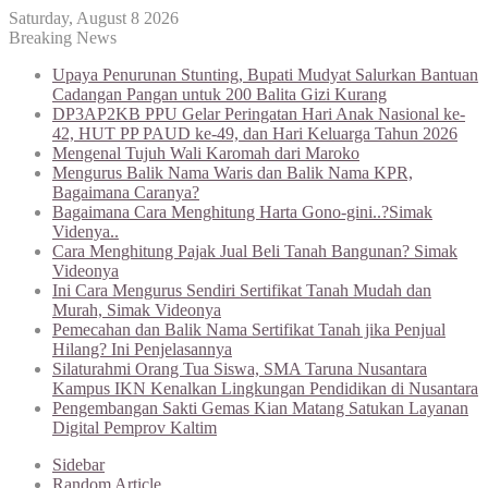
Saturday, August 8 2026
Breaking News
Upaya Penurunan Stunting, Bupati Mudyat Salurkan Bantuan
Cadangan Pangan untuk 200 Balita Gizi Kurang
DP3AP2KB PPU Gelar Peringatan Hari Anak Nasional ke-
42, HUT PP PAUD ke-49, dan Hari Keluarga Tahun 2026
Mengenal Tujuh Wali Karomah dari Maroko
Mengurus Balik Nama Waris dan Balik Nama KPR,
Bagaimana Caranya?
Bagaimana Cara Menghitung Harta Gono-gini..?Simak
Videnya..
Cara Menghitung Pajak Jual Beli Tanah Bangunan? Simak
Videonya
Ini Cara Mengurus Sendiri Sertifikat Tanah Mudah dan
Murah, Simak Videonya
Pemecahan dan Balik Nama Sertifikat Tanah jika Penjual
Hilang? Ini Penjelasannya
Silaturahmi Orang Tua Siswa, SMA Taruna Nusantara
Kampus IKN Kenalkan Lingkungan Pendidikan di Nusantara
Pengembangan Sakti Gemas Kian Matang Satukan Layanan
Digital Pemprov Kaltim
Sidebar
Random Article