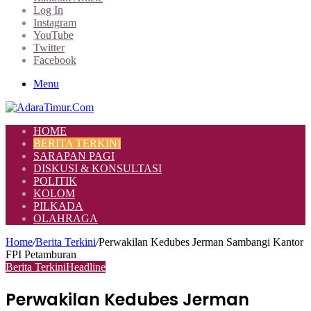
Log In
Instagram
YouTube
Twitter
Facebook
Menu
HOME
BERITA TERKINI
SARAPAN PAGI
DISKUSI & KONSULTASI
POLITIK
KOLOM
PILKADA
OLAHRAGA
Home
/
Berita Terkini
/
Perwakilan Kedubes Jerman Sambangi Kantor
FPI Petamburan
Berita Terkini
Headline
Perwakilan Kedubes Jerman