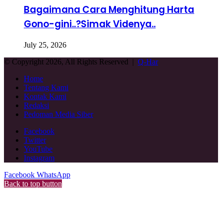
Bagaimana Cara Menghitung Harta
Gono-gini..?Simak Videnya..
July 25, 2026
© Copyright 2026, All Rights Reserved |
Q-Har
Home
Tentang Kami
Kontak Kami
Redaksi
Pedoman Media Siber
Facebook
Twitter
YouTube
Instagram
Facebook
WhatsApp
Back to top button