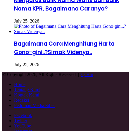
Mengurus Balik Nama Waris dan Balik
Nama KPR, Bagaimana Caranya?
July 25, 2026
Bagaimana Cara Menghitung Harta
Gono-gini..?Simak Videnya..
July 25, 2026
© Copyright 2026, All Rights Reserved |
Q-Har
Home
Tentang Kami
Kontak Kami
Redaksi
Pedoman Media Siber
Facebook
Twitter
YouTube