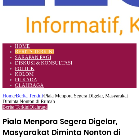
HOME
BERITA TERKINI
SARAPAN PAGI
DISKUSI & KONSULTASI
POLITIK
KOLOM
PILKADA
OLAHRAGA
Home
/
Berita Terkini
/
Piala Menpora Segera Digelar, Masyarakat
Diminta Nonton di Rumah
Berita Terkini
Olahraga
Piala Menpora Segera Digelar,
Masyarakat Diminta Nonton di