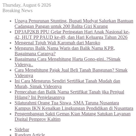
Thursday, August 6 2026
Breaking News
Upaya Penurunan Stunting, Bupati Mudyat Salurkan Bantuan
Cadangan Pangan untuk 200 Balita Gizi Kurang
DP3AP2KB PPU Gelar Peringatan Hari Anak Nasional ke-
42, HUT PP PAUD ke-49, dan Hari Keluarga Tahun 2026
Mengenal Tujuh Wali Karomah dari Maroko
Mengurus Balik Nama Waris dan Balik Nama KPR,
Bagaimana Caranya?
Bagaimana Cara Menghitung Harta Gono-gini..?Simak
Videnya..
Cara Menghitung Pajak Jual Beli Tanah Bangunan? Simak
Videonya
Ini Cara Mengurus Sendiri Sertifikat Tanah Mudah dan
Murah, Simak Videonya
Pemecahan dan Balik Nama Sertifikat Tanah jika Penjual
Hilang? Ini Penjelasannya
Silaturahmi Orang Tua Siswa, SMA Taruna Nusantara
Kampus IKN Kenalkan Lingkungan Pendidikan di Nusantara
Pengembangan Sakti Gemas Kian Matang Satukan Layanan
Digital Pemprov Kaltim
Sidebar
Random Article