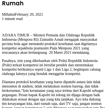
Rumah
Miftahul
February 20, 2021
1 minute read
ADARA TIMUR – Menteri Pemuda dan Olahraga Republik
Indonesia (Menpora RI) Zainudin Amali mengajak masyarakat
pecinta bola agar mematuhi protokol kesehatan saat digelarnya
kompetisi sepakbola pramusim Piala Menpora 2021 yang
rencananya akan berlangsung 20 Maret 2021 mendatang.
Pasalnya, izin yang dikeluarkan oleh Polisi Republik Indonesia
(Polri) terkait kompetesi ini bersifat pendek dan menentukan
kompetisi berikutnya sepeti Liga 1 dan Liga 2, begitupun cabang
olahraga lainnya yang hendak menggelar kompetisi.
Diantara protokol kesehatan yang harus dipatuhi antara lain tidak
menonton di stadion, tidak melakukan nonton bareng, dan tidak
berkerumun.“Izin keramaian yang saya terima dari Kapolri sebagai
pegangan. Pesan bapak Kapolri ini tolong ini dijaga dengan baik
dilakukan sesuai dengan apa yang kita janjikan. Ayo kita dukung
tim kesayangan kita, dari rumah saja, dari TV saja, jangan nonton
bareng, jangan kerumunan,” ajak Menpora saat penyerahan izin Pra