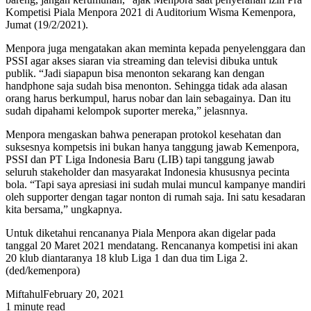
Kompetisi Piala Menpora 2021 di Auditorium Wisma Kemenpora,
Jumat (19/2/2021).
Menpora juga mengatakan akan meminta kepada penyelenggara dan
PSSI agar akses siaran via streaming dan televisi dibuka untuk
publik. “Jadi siapapun bisa menonton sekarang kan dengan
handphone saja sudah bisa menonton. Sehingga tidak ada alasan
orang harus berkumpul, harus nobar dan lain sebagainya. Dan itu
sudah dipahami kelompok suporter mereka,” jelasnnya.
Menpora mengaskan bahwa penerapan protokol kesehatan dan
suksesnya kompetsis ini bukan hanya tanggung jawab Kemenpora,
PSSI dan PT Liga Indonesia Baru (LIB) tapi tanggung jawab
seluruh stakeholder dan masyarakat Indonesia khususnya pecinta
bola. “Tapi saya apresiasi ini sudah mulai muncul kampanye mandiri
oleh supporter dengan tagar nonton di rumah saja. Ini satu kesadaran
kita bersama,” ungkapnya.
Untuk diketahui rencananya Piala Menpora akan digelar pada
tanggal 20 Maret 2021 mendatang. Rencananya kompetisi ini akan
20 klub diantaranya 18 klub Liga 1 dan dua tim Liga 2.
(ded/kemenpora)
Miftahul
February 20, 2021
1 minute read