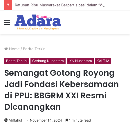
Ratusan Ribu Masyarakat Berpartisipasi dalam “War” Undangan Upacara HUT ke-81 Kemerdekaan
Menu
Home
/
Berita Terkini
Berita Terkini
Gerbang Nusantara
IKN Nusantara
KALTIM
Semangat Gotong Royong
Jadi Fondasi Kebersamaan
di PPU: BBGRM XXI Resmi
Dicanangkan
Miftahul
November 14, 2024
1 minute read