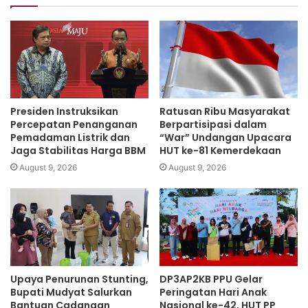
royong yang telah berlangsung secara berkelanjutan di
PPU.
Ia berharap setiap kelurahan dan desa di PPU dapat
memanfaatkan kesempatan ini untuk memotivasi
masyarakat agar lebih peduli terhadap lingkungan dan
Presiden Instruksikan
Ratusan Ribu Masyarakat
komunitas mereka.
Percepatan Penanganan
Berpartisipasi dalam
Pemadaman Listrik dan
“War” Undangan Upacara
Jaga Stabilitas Harga BBM
HUT ke-81 Kemerdekaan
“Kami percaya bahwa gotong royong adalah kunci untuk
August 9, 2026
August 9, 2026
membangun solidaritas dan kemajuan di PPU. Pesan Pj
Bupati agar kita peduli terhadap lingkungan semoga
menjadi penyemangat untuk memperkuat gerakan ini,”
ujarnya.(ADV)
Upaya Penurunan Stunting,
DP3AP2KB PPU Gelar
Bupati Mudyat Salurkan
Peringatan Hari Anak
Bantuan Cadangan
Nasional ke-42, HUT PP