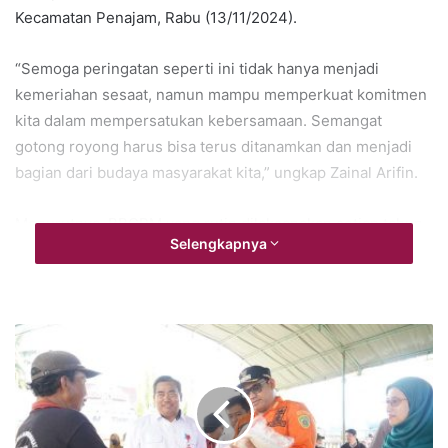
Kecamatan Penajam, Rabu (13/11/2024).
“Semoga peringatan seperti ini tidak hanya menjadi
kemeriahan sesaat, namun mampu memperkuat komitmen
kita dalam mempersatukan kebersamaan. Semangat
gotong royong harus bisa terus ditanamkan dan menjadi
bagian dari budaya masyarakat kita,” ungkap Zainal Arifin.
Menurutnya, BBGRM yang rutin dilaksanakan setiap tahun
Selengkapnya
bertujuan untuk menyegarkan dan mengukuhkan nilai-nilai
gotong royong di tengah masyarakat. Ia menegaskan
bahwa gotong royong adalah wujud kebersamaan dan
kerja sama untuk menyelesaikan berbagai tantangan
bersama.
“Gotong royong hanya bisa tumbuh ketika kita membenci
egoisme dan menggantinya dengan keberanian, kejujuran,