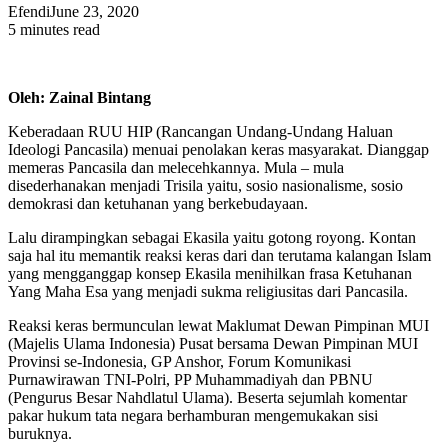
Efendi
June 23, 2020
5 minutes read
Oleh: Zainal Bintang
Keberadaan RUU HIP (Rancangan Undang-Undang Haluan
Ideologi Pancasila) menuai penolakan keras masyarakat. Dianggap
memeras Pancasila dan melecehkannya. Mula – mula
disederhanakan menjadi Trisila yaitu, sosio nasionalisme, sosio
demokrasi dan ketuhanan yang berkebudayaan.
Lalu dirampingkan sebagai Ekasila yaitu gotong royong. Kontan
saja hal itu memantik reaksi keras dari dan terutama kalangan Islam
yang mengganggap konsep Ekasila menihilkan frasa Ketuhanan
Yang Maha Esa yang menjadi sukma religiusitas dari Pancasila.
Reaksi keras bermunculan lewat Maklumat Dewan Pimpinan MUI
(Majelis Ulama Indonesia) Pusat bersama Dewan Pimpinan MUI
Provinsi se-Indonesia, GP Anshor, Forum Komunikasi
Purnawirawan TNI-Polri, PP Muhammadiyah dan PBNU
(Pengurus Besar Nahdlatul Ulama). Beserta sejumlah komentar
pakar hukum tata negara berhamburan mengemukakan sisi
buruknya.