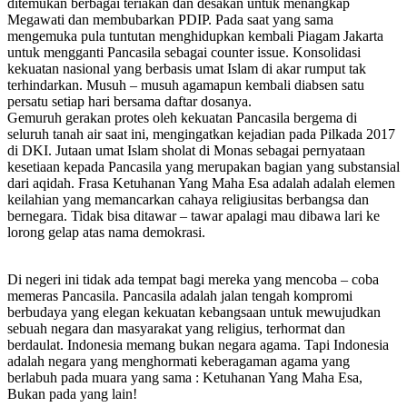
ditemukan berbagai teriakan dan desakan untuk menangkap
Megawati dan membubarkan PDIP. Pada saat yang sama
mengemuka pula tuntutan menghidupkan kembali Piagam Jakarta
untuk mengganti Pancasila sebagai counter issue. Konsolidasi
kekuatan nasional yang berbasis umat Islam di akar rumput tak
terhindarkan. Musuh – musuh agamapun kembali diabsen satu
persatu setiap hari bersama daftar dosanya.
Gemuruh gerakan protes oleh kekuatan Pancasila bergema di
seluruh tanah air saat ini, mengingatkan kejadian pada Pilkada 2017
di DKI. Jutaan umat Islam sholat di Monas sebagai pernyataan
kesetiaan kepada Pancasila yang merupakan bagian yang substansial
dari aqidah. Frasa Ketuhanan Yang Maha Esa adalah adalah elemen
keilahian yang memancarkan cahaya religiusitas berbangsa dan
bernegara. Tidak bisa ditawar – tawar apalagi mau dibawa lari ke
lorong gelap atas nama demokrasi.
Di negeri ini tidak ada tempat bagi mereka yang mencoba – coba
memeras Pancasila. Pancasila adalah jalan tengah kompromi
berbudaya yang elegan kekuatan kebangsaan untuk mewujudkan
sebuah negara dan masyarakat yang religius, terhormat dan
berdaulat. Indonesia memang bukan negara agama. Tapi Indonesia
adalah negara yang menghormati keberagaman agama yang
berlabuh pada muara yang sama : Ketuhanan Yang Maha Esa,
Bukan pada yang lain!