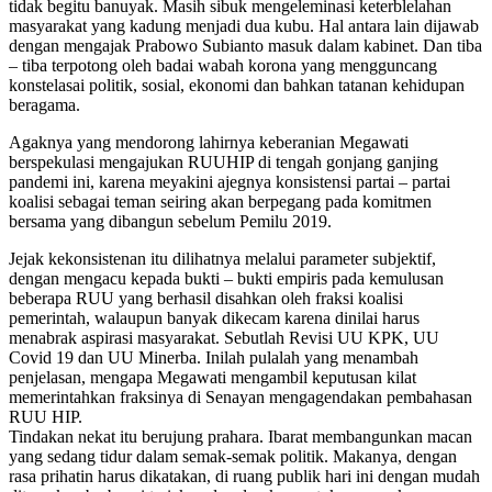
tidak begitu banuyak. Masih sibuk mengeleminasi keterblelahan
masyarakat yang kadung menjadi dua kubu. Hal antara lain dijawab
dengan mengajak Prabowo Subianto masuk dalam kabinet. Dan tiba
– tiba terpotong oleh badai wabah korona yang mengguncang
konstelasai politik, sosial, ekonomi dan bahkan tatanan kehidupan
beragama.
Agaknya yang mendorong lahirnya keberanian Megawati
berspekulasi mengajukan RUUHIP di tengah gonjang ganjing
pandemi ini, karena meyakini ajegnya konsistensi partai – partai
koalisi sebagai teman seiring akan berpegang pada komitmen
bersama yang dibangun sebelum Pemilu 2019.
Jejak kekonsistenan itu dilihatnya melalui parameter subjektif,
dengan mengacu kepada bukti – bukti empiris pada kemulusan
beberapa RUU yang berhasil disahkan oleh fraksi koalisi
pemerintah, walaupun banyak dikecam karena dinilai harus
menabrak aspirasi masyarakat. Sebutlah Revisi UU KPK, UU
Covid 19 dan UU Minerba. Inilah pulalah yang menambah
penjelasan, mengapa Megawati mengambil keputusan kilat
memerintahkan fraksinya di Senayan mengagendakan pembahasan
RUU HIP.
Tindakan nekat itu berujung prahara. Ibarat membangunkan macan
yang sedang tidur dalam semak-semak politik. Makanya, dengan
rasa prihatin harus dikatakan, di ruang publik hari ini dengan mudah