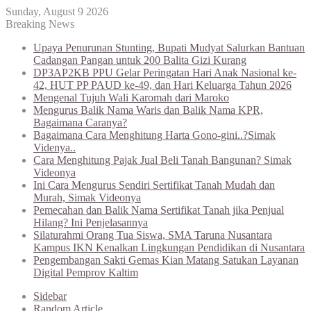
Sunday, August 9 2026
Breaking News
Upaya Penurunan Stunting, Bupati Mudyat Salurkan Bantuan
Cadangan Pangan untuk 200 Balita Gizi Kurang
DP3AP2KB PPU Gelar Peringatan Hari Anak Nasional ke-
42, HUT PP PAUD ke-49, dan Hari Keluarga Tahun 2026
Mengenal Tujuh Wali Karomah dari Maroko
Mengurus Balik Nama Waris dan Balik Nama KPR,
Bagaimana Caranya?
Bagaimana Cara Menghitung Harta Gono-gini..?Simak
Videnya..
Cara Menghitung Pajak Jual Beli Tanah Bangunan? Simak
Videonya
Ini Cara Mengurus Sendiri Sertifikat Tanah Mudah dan
Murah, Simak Videonya
Pemecahan dan Balik Nama Sertifikat Tanah jika Penjual
Hilang? Ini Penjelasannya
Silaturahmi Orang Tua Siswa, SMA Taruna Nusantara
Kampus IKN Kenalkan Lingkungan Pendidikan di Nusantara
Pengembangan Sakti Gemas Kian Matang Satukan Layanan
Digital Pemprov Kaltim
Sidebar
Random Article