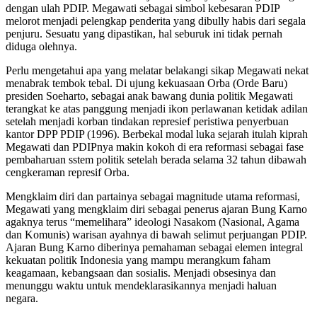
dengan ulah PDIP. Megawati sebagai simbol kebesaran PDIP
melorot menjadi pelengkap penderita yang dibully habis dari segala
penjuru. Sesuatu yang dipastikan, hal seburuk ini tidak pernah
diduga olehnya.
Perlu mengetahui apa yang melatar belakangi sikap Megawati nekat
menabrak tembok tebal. Di ujung kekuasaan Orba (Orde Baru)
presiden Soeharto, sebagai anak bawang dunia politik Megawati
terangkat ke atas panggung menjadi ikon perlawanan ketidak adilan
setelah menjadi korban tindakan represief peristiwa penyerbuan
kantor DPP PDIP (1996). Berbekal modal luka sejarah itulah kiprah
Megawati dan PDIPnya makin kokoh di era reformasi sebagai fase
pembaharuan sstem politik setelah berada selama 32 tahun dibawah
cengkeraman represif Orba.
Mengklaim diri dan partainya sebagai magnitude utama reformasi,
Megawati yang mengklaim diri sebagai penerus ajaran Bung Karno
agaknya terus “memelihara” ideologi Nasakom (Nasional, Agama
dan Komunis) warisan ayahnya di bawah selimut perjuangan PDIP.
Ajaran Bung Karno diberinya pemahaman sebagai elemen integral
kekuatan politik Indonesia yang mampu merangkum faham
keagamaan, kebangsaan dan sosialis. Menjadi obsesinya dan
menunggu waktu untuk mendeklarasikannya menjadi haluan
negara.