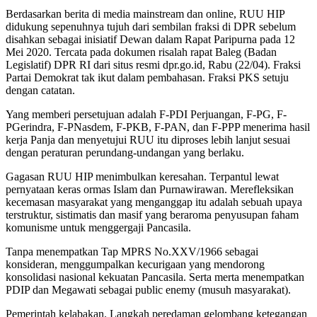
Berdasarkan berita di media mainstream dan online, RUU HIP
didukung sepenuhnya tujuh dari sembilan fraksi di DPR sebelum
disahkan sebagai inisiatif Dewan dalam Rapat Paripurna pada 12
Mei 2020. Tercata pada dokumen risalah rapat Baleg (Badan
Legislatif) DPR RI dari situs resmi dpr.go.id, Rabu (22/04). Fraksi
Partai Demokrat tak ikut dalam pembahasan. Fraksi PKS setuju
dengan catatan.
Yang memberi persetujuan adalah F-PDI Perjuangan, F-PG, F-
PGerindra, F-PNasdem, F-PKB, F-PAN, dan F-PPP menerima hasil
kerja Panja dan menyetujui RUU itu diproses lebih lanjut sesuai
dengan peraturan perundang-undangan yang berlaku.
Gagasan RUU HIP menimbulkan keresahan. Terpantul lewat
pernyataan keras ormas Islam dan Purnawirawan. Merefleksikan
kecemasan masyarakat yang menganggap itu adalah sebuah upaya
terstruktur, sistimatis dan masif yang beraroma penyusupan faham
komunisme untuk menggergaji Pancasila.
Tanpa menempatkan Tap MPRS No.XXV/1966 sebagai
konsideran, menggumpalkan kecurigaan yang mendorong
konsolidasi nasional kekuatan Pancasila. Serta merta menempatkan
PDIP dan Megawati sebagai public enemy (musuh masyarakat).
Pemerintah kelabakan. Langkah peredaman gelombang ketegangan