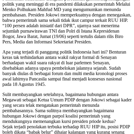
politik yang meninggi di era pandemi dilakukan pemerintah Melalui
Menko Polhukam Mahfud MD yang mengumumkan menunda
pembahasan. Presiden Jokowi memperkuatnya dengan menegaskan,
bahwa pemerintah sama sekali tidak ikut campur terkait RUU HIP.
“100 persen adalah inisiatif dari DPR”, ujarnya saat menerima
sejumlah purnawirawan TNI dan Polri di Istana Kepresidenan
Bogor, Jawa Barat, Jumat (19/06) seperti tertulis dalam rilis Biro
Pers, Media dan Informasi Sekretariat Presiden.
Apa yang terjadi di panggung politik Indonesia hari ini? Benturan
keras tak terhindarkan antara wakil rakyat formal di Senayan
berhadapan wakil suara rakyat di luar parlemen Senayan,
disebabkan adanya upaya pembelokan jalannya sejarah. Sudah
banyak diulas di berbagai forum dan multi media kronologi proses
awal lahirnya Pancasila sampai final menjadi konsesus nasional
pada 18 Agustus 1945.
Sulit membayangkan setelahnya, bagaimana hubungan antara
Megawati sebagai Ketua Umum PDIP dengan Jokowi sebagai kader
yang secara telak mengatakan pemerintah menunda
pembahasannya. Sama sulitnya membayangkan bagaimana
hubungan Jokowi dengan parpol koalisi pemerintah yang
mendukungnya memenangkan kursi presiden priode kedua?
Sejak terjadi penolakan terbuka terhadap RUU HIP itu, posisi PDIP
boleh dikata “babak belur” dihajar kalangan yang kurang senang