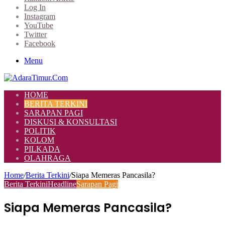
Log In
Instagram
YouTube
Twitter
Facebook
Menu
HOME
BERITA TERKINI
SARAPAN PAGI
DISKUSI & KONSULTASI
POLITIK
KOLOM
PILKADA
OLAHRAGA
Home
/
Berita Terkini
/
Siapa Memeras Pancasila?
Berita Terkini
Headline
Sarapan Pagi
Siapa Memeras Pancasila?