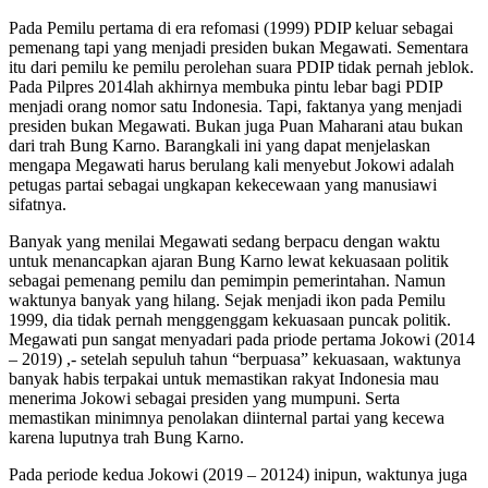
Pada Pemilu pertama di era refomasi (1999) PDIP keluar sebagai
pemenang tapi yang menjadi presiden bukan Megawati. Sementara
itu dari pemilu ke pemilu perolehan suara PDIP tidak pernah jeblok.
Pada Pilpres 2014lah akhirnya membuka pintu lebar bagi PDIP
menjadi orang nomor satu Indonesia. Tapi, faktanya yang menjadi
presiden bukan Megawati. Bukan juga Puan Maharani atau bukan
dari trah Bung Karno. Barangkali ini yang dapat menjelaskan
mengapa Megawati harus berulang kali menyebut Jokowi adalah
petugas partai sebagai ungkapan kekecewaan yang manusiawi
sifatnya.
Banyak yang menilai Megawati sedang berpacu dengan waktu
untuk menancapkan ajaran Bung Karno lewat kekuasaan politik
sebagai pemenang pemilu dan pemimpin pemerintahan. Namun
waktunya banyak yang hilang. Sejak menjadi ikon pada Pemilu
1999, dia tidak pernah menggenggam kekuasaan puncak politik.
Megawati pun sangat menyadari pada priode pertama Jokowi (2014
– 2019) ,- setelah sepuluh tahun “berpuasa” kekuasaan, waktunya
banyak habis terpakai untuk memastikan rakyat Indonesia mau
menerima Jokowi sebagai presiden yang mumpuni. Serta
memastikan minimnya penolakan diinternal partai yang kecewa
karena luputnya trah Bung Karno.
Pada periode kedua Jokowi (2019 – 20124) inipun, waktunya juga