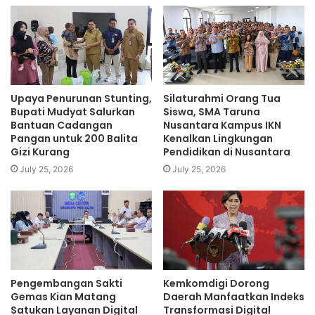
sebagai kontrol sosial. Terlebih, sesaat lagi akan
dilaksanakan Pemilihan Kepala Daerah (Pilkada) Serentak
pada bulan November 2024. Selain Kadiskominfo Kaltim
hadir pula sejumlah tokoh yakni Wakapolres Samarinda Eko
Budiarto, Komisioner KPU Kaltim, BAWASLU Kaltim,
Upaya Penurunan Stunting,
Silaturahmi Orang Tua
Pengurus SMSI Kaltim, dan sejumlah awak media.
Bupati Mudyat Salurkan
Siswa, SMA Taruna
Bantuan Cadangan
Nusantara Kampus IKN
(cpy/pt/hms/kltm)
Pangan untuk 200 Balita
Kenalkan Lingkungan
Gizi Kurang
Pendidikan di Nusantara
July 25, 2026
July 25, 2026
Pengembangan Sakti
Kemkomdigi Dorong
Gemas Kian Matang
Daerah Manfaatkan Indeks
Satukan Layanan Digital
Transformasi Digital