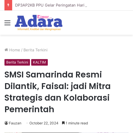
DP3AP2KB PPU Gelar Peringatan Hari Anak Nasional ke-42, HUT PP PAUD ke-49, dan Hari Keluarga Tahun 2026
Menu
Home
/
Berita Terkini
Berita Terkini
KALTIM
SMSI Samarinda Resmi
Dilantik, Faisal: jadi Mitra
Strategis dan Kolaborasi
Pemerintah
Fauzan
October 22, 2024
1 minute read