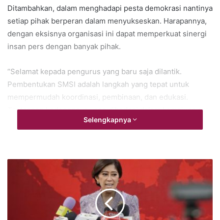
Ditambahkan, dalam menghadapi pesta demokrasi nantinya
setiap pihak berperan dalam menyukseskan. Harapannya,
dengan eksisnya organisasi ini dapat memperkuat sinergi
insan pers dengan banyak pihak.
“Selamat kepada pengurus yang baru saja dilantik.
Pembentukan SMSI adalah langkah yang tepat untuk
mempermudah koordinasi, pembinaan, dan edukasi.
Tantangan kedepannya yang dihadapi dalam kemajuan era
Selengkapnya
teknologi informasi adalah jumlah media yang akan terus
meningkat. Persaingan tentu ada, namun saat ini bukan
eranya bersaing namun saatnya berkolaborasi,” tuturnya.
Hal itu disampaikan di sela-sela pelantikan anggota Serikat
Media Siber Indonesia (SMSI) Samarinda.
Sebanyak 20 orang anggota Serikat Media Siber Indonesia
(SMSI) Samarinda telah resmi dilantik pada Senin