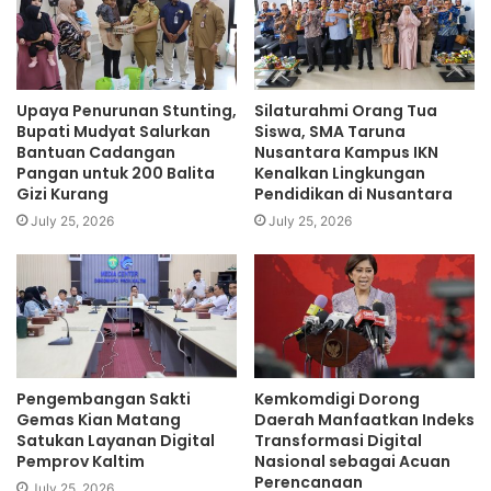
nasional. Karena itu, FIFA tak tanggung-tanggung
memberikan hukuman berat pada mereka. (okezone)
Upaya Penurunan Stunting,
Silaturahmi Orang Tua
Bupati Mudyat Salurkan
Siswa, SMA Taruna
Bantuan Cadangan
Nusantara Kampus IKN
Pangan untuk 200 Balita
Kenalkan Lingkungan
Gizi Kurang
Pendidikan di Nusantara
July 25, 2026
July 25, 2026
Pengembangan Sakti
Kemkomdigi Dorong
Gemas Kian Matang
Daerah Manfaatkan Indeks
Satukan Layanan Digital
Transformasi Digital
Pemprov Kaltim
Nasional sebagai Acuan
Perencanaan
July 25, 2026