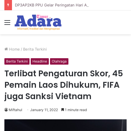
DP3AP2KB PPU Gelar Peringatan Hari Anak Nasional ke-42, HUT PP PAUD ke-49, dan Hari Keluarga Tahun 2026
Menu
Home
/
Berita Terkini
Berita Terkini
Headline
Olahraga
Terlibat Pengaturan Skor, 45
Pemain Laos Dihukum, FIFA
juga Sanksi Vietnam
Miftahul
January 11, 2022
1 minute read