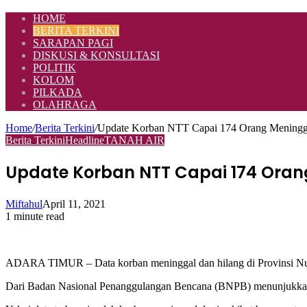
HOME
BERITA TERKINI
SARAPAN PAGI
DISKUSI & KONSULTASI
POLITIK
KOLOM
PILKADA
OLAHRAGA
Home
/
Berita Terkini
/
Update Korban NTT Capai 174 Orang Meningga
Berita Terkini
Headline
TANAH AIR
Update Korban NTT Capai 174 Oran
Miftahul
April 11, 2021
1 minute read
ADARA TIMUR – Data korban meninggal dan hilang di Provinsi Nus
Dari Badan Nasional Penanggulangan Bencana (BNPB) menunjukkan 