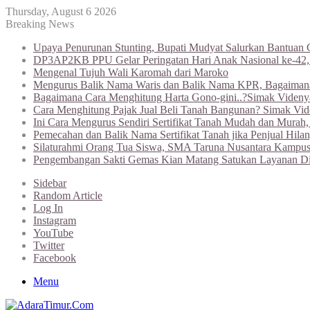
Thursday, August 6 2026
Breaking News
Upaya Penurunan Stunting, Bupati Mudyat Salurkan Bantuan 
DP3AP2KB PPU Gelar Peringatan Hari Anak Nasional ke-42
Mengenal Tujuh Wali Karomah dari Maroko
Mengurus Balik Nama Waris dan Balik Nama KPR, Bagaiman
Bagaimana Cara Menghitung Harta Gono-gini..?Simak Videnya
Cara Menghitung Pajak Jual Beli Tanah Bangunan? Simak Vi
Ini Cara Mengurus Sendiri Sertifikat Tanah Mudah dan Murah
Pemecahan dan Balik Nama Sertifikat Tanah jika Penjual Hilan
Silaturahmi Orang Tua Siswa, SMA Taruna Nusantara Kampus
Pengembangan Sakti Gemas Kian Matang Satukan Layanan Di
Sidebar
Random Article
Log In
Instagram
YouTube
Twitter
Facebook
Menu