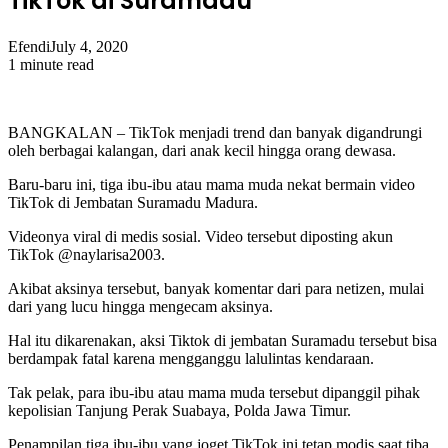
TikTok di Suramadu
Efendi
July 4, 2020
1 minute read
BANGKALAN – TikTok menjadi trend dan banyak digandrungi
oleh berbagai kalangan, dari anak kecil hingga orang dewasa.
Baru-baru ini, tiga ibu-ibu atau mama muda nekat bermain video
TikTok di Jembatan Suramadu Madura.
Videonya viral di medis sosial. Video tersebut diposting akun
TikTok @naylarisa2003.
Akibat aksinya tersebut, banyak komentar dari para netizen, mulai
dari yang lucu hingga mengecam aksinya.
Hal itu dikarenakan, aksi Tiktok di jembatan Suramadu tersebut bisa
berdampak fatal karena mengganggu lalulintas kendaraan.
Tak pelak, para ibu-ibu atau mama muda tersebut dipanggil pihak
kepolisian Tanjung Perak Suabaya, Polda Jawa Timur.
Penampilan tiga ibu-ibu yang joget TikTok ini tetap modis saat tiba