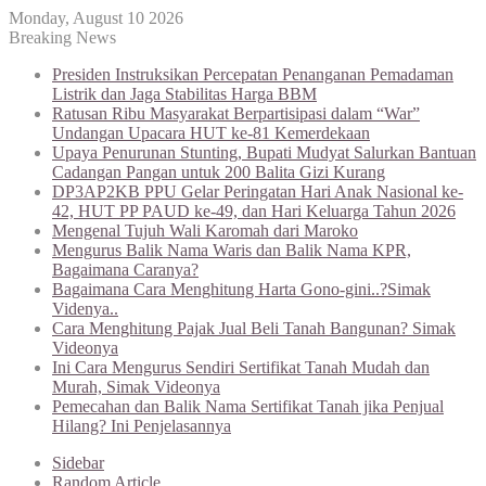
Monday, August 10 2026
Breaking News
Presiden Instruksikan Percepatan Penanganan Pemadaman
Listrik dan Jaga Stabilitas Harga BBM
Ratusan Ribu Masyarakat Berpartisipasi dalam “War”
Undangan Upacara HUT ke-81 Kemerdekaan
Upaya Penurunan Stunting, Bupati Mudyat Salurkan Bantuan
Cadangan Pangan untuk 200 Balita Gizi Kurang
DP3AP2KB PPU Gelar Peringatan Hari Anak Nasional ke-
42, HUT PP PAUD ke-49, dan Hari Keluarga Tahun 2026
Mengenal Tujuh Wali Karomah dari Maroko
Mengurus Balik Nama Waris dan Balik Nama KPR,
Bagaimana Caranya?
Bagaimana Cara Menghitung Harta Gono-gini..?Simak
Videnya..
Cara Menghitung Pajak Jual Beli Tanah Bangunan? Simak
Videonya
Ini Cara Mengurus Sendiri Sertifikat Tanah Mudah dan
Murah, Simak Videonya
Pemecahan dan Balik Nama Sertifikat Tanah jika Penjual
Hilang? Ini Penjelasannya
Sidebar
Random Article