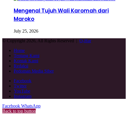
Mengenal Tujuh Wali Karomah dari
Maroko
July 25, 2026
© Copyright 2026, All Rights Reserved |
Q-Har
Home
Tentang Kami
Kontak Kami
Redaksi
Pedoman Media Siber
Facebook
Twitter
YouTube
Instagram
Facebook
WhatsApp
Back to top button