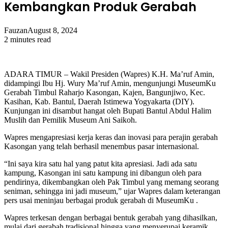
Kembangkan Produk Gerabah
Fauzan
August 8, 2024
2 minutes read
ADARA TIMUR – Wakil Presiden (Wapres) K.H. Ma’ruf Amin,
didampingi Ibu Hj. Wury Ma’ruf Amin, mengunjungi MuseumKu
Gerabah Timbul Raharjo Kasongan, Kajen, Bangunjiwo, Kec.
Kasihan, Kab. Bantul, Daerah Istimewa Yogyakarta (DIY).
Kunjungan ini disambut hangat oleh Bupati Bantul Abdul Halim
Muslih dan Pemilik Museum Ani Saikoh.
Wapres mengapresiasi kerja keras dan inovasi para perajin gerabah
Kasongan yang telah berhasil menembus pasar internasional.
“Ini saya kira satu hal yang patut kita apresiasi. Jadi ada satu
kampung, Kasongan ini satu kampung ini dibangun oleh para
pendirinya, dikembangkan oleh Pak Timbul yang memang seorang
seniman, sehingga ini jadi museum,” ujar Wapres dalam keterangan
pers usai meninjau berbagai produk gerabah di MuseumKu .
Wapres terkesan dengan berbagai bentuk gerabah yang dihasilkan,
mulai dari gerabah tradisional hingga yang menyerupai keramik