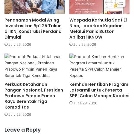
Puasa dari segi psikososial adalah kunci
( the key)
bukan
Penanaman Modal Asing
Waspada Karhutla Saat El
dalam arti mengunci interaksi kita dengan orang lain tetapi
Investasikan Rp1,25 Triliun
Nino, Laporkan Kejadian
mengunci perilaku buruk
( bad behaviors)
yang merajai
di IKN, Konstruksi Perdana
Melalui Panic Button
Dimulai
Aplikasi IKNOW
hidup kita.
July 25, 2026
July 25, 2026
Hidup penuh kepura-puraan, egois dan kemaruk harus
segera dibatasi dengan pembatasan pribadi berskala kecil.
Sementara kebiasaan menimbun menyebabkan kebutuhan
bahan pokok mahal di pasaran, penyelundupan dan mafia
Perkuat Ketahanan
Kemhan Hentikan Program
kartel merajalela tapi tak tersentuh hukum, manipulasi
Pangan Nasional, Presiden
Latsarmil untuk Peserta
pajak kekayaan pribadi, kebocoran keuangan negara di
Prabowo Pimpin Panen
SPPI Calon Manajer Kopdes
semua sektor pembangunan,
Raya Serentak Tiga
June 29, 2026
Komoditas
July 25, 2026
Suap politik, kemaksiatan yang tak terkendali dan
seterusnya harus segera dikunci dengan pembatasan
Leave a Reply
moral sosial berskala besar.