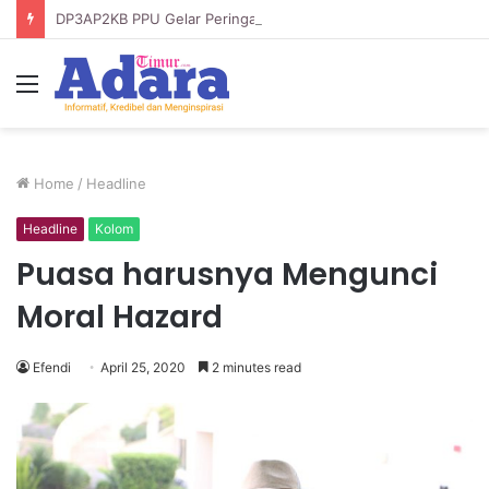
DP3AP2KB PPU Gelar Peringatan Hari Anak Nasional ke-42, HUT PP PAUD ke-49, dan Hari Keluarga Tahun 2026
Menu
Home
/
Headline
Headline
Kolom
Puasa harusnya Mengunci
Moral Hazard
Efendi
April 25, 2020
2 minutes read