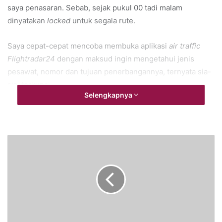
saya penasaran. Sebab, sejak pukul 00 tadi malam
dinyatakan
locked
untuk segala rute.
Saya cepat-cepat mencoba membuka aplikasi
air traffic
Flightradar24
dengan maksud ingin mengetahui jenis
pesawat, nomor dan tujuan penerbangannya, ternyata sia-
sia, terkunci.
Selengkapnya
Ah, sudahlah ! Yang jelas pemerintah, dalam hal ini
Kementerian Perhubungan yang me- lead kebijakan ini
tentu telah menyadari dampaknya bagi pertumbuhan
ekonomi negara. Tapi inilah kebijakan yang dipandang
paling realistis dalam rangka memutus mata-rantai
penyebaran virus Covid-19.
Khusus bagi umat Islam, puasa tahun ini suasananya terasa
lain. “Inilah puasa ‘teraneh’ yang beta temukan sepanjang