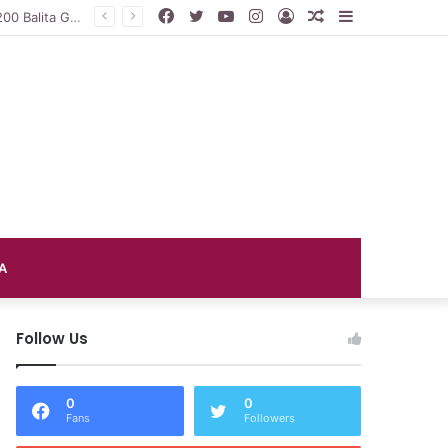
Facebook
Twitter
YouTube
Instagram
Log
Random
Sidebar
Upaya Penurunan Stunting, Bupati Mudyat Salurkan Bantuan Cadangan Pangan untuk 200 Balita Gizi Kurang
In
Article
A
Follow Us
0
0
Fans
Followers