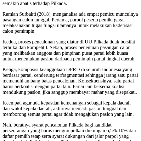
semakin apatis terhadap Pilkada.
Ramlan Surbakti (2018), menganalisa ada empat pemicu munculnya
pasangan calon tunggal. Pertama, parpol peserta pemilu gagal
melaksanakan tugas fungsi utamanya untuk melakukan kaderisasi
calon pemimpin.
Kedua, proses pencalonan yang diatur di UU Pilkada tidak bersifat
terbuka dan kompetitif. Sebab, proses penentuan pasangan calon
yang melibatkan anggota dan pimpinan pusat partai lebih kuasa
untuk menentukan paslon daripada pemimpin partai tingkat daerah.
Ketiga, komposisi keanggotaan DPRD di seluruh Indonesia yang
berdasar partai, cenderung terfragmentasi sehingga jarang satu partai
memenuhi ambang batas pencalonan. Konsekuensinya, satu partai
harus berkoalisi dengan partai lain. Partai lain bersedia koalisi
mendukung paslon, jika sanggup membayar mahar yang disepakati.
Keempat, agar ada kepastian kemenangan sebagai kepala daerah
dan wakil kepala daerah, akhirnya menjadi paslon tunggal dan
memborong semua partai agar tidak mengajukan paslon yang lain.
Nah, beratnya syarat pencalonan Pilkada bagi kandidat
perseorangan yang harus mengumpulkan dukungan 6,5%-10% dari
daftar pemilih tetap serta syarat dukungan dari jalur parpol yang