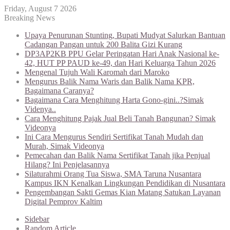
Friday, August 7 2026
Breaking News
Upaya Penurunan Stunting, Bupati Mudyat Salurkan Bantuan
Cadangan Pangan untuk 200 Balita Gizi Kurang
DP3AP2KB PPU Gelar Peringatan Hari Anak Nasional ke-
42, HUT PP PAUD ke-49, dan Hari Keluarga Tahun 2026
Mengenal Tujuh Wali Karomah dari Maroko
Mengurus Balik Nama Waris dan Balik Nama KPR,
Bagaimana Caranya?
Bagaimana Cara Menghitung Harta Gono-gini..?Simak
Videnya..
Cara Menghitung Pajak Jual Beli Tanah Bangunan? Simak
Videonya
Ini Cara Mengurus Sendiri Sertifikat Tanah Mudah dan
Murah, Simak Videonya
Pemecahan dan Balik Nama Sertifikat Tanah jika Penjual
Hilang? Ini Penjelasannya
Silaturahmi Orang Tua Siswa, SMA Taruna Nusantara
Kampus IKN Kenalkan Lingkungan Pendidikan di Nusantara
Pengembangan Sakti Gemas Kian Matang Satukan Layanan
Digital Pemprov Kaltim
Sidebar
Random Article