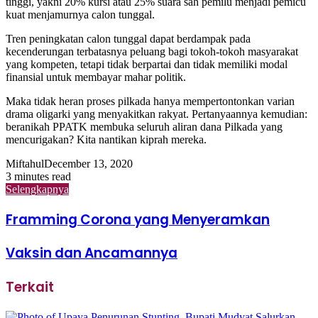
tinggi, yakni 20% kursi atau 25% suara sah pemilu menjadi pemicu
kuat menjamurnya calon tunggal.
Tren peningkatan calon tunggal dapat berdampak pada
kecenderungan terbatasnya peluang bagi tokoh-tokoh masyarakat
yang kompeten, tetapi tidak berpartai dan tidak memiliki modal
finansial untuk membayar mahar politik.
Maka tidak heran proses pilkada hanya mempertontonkan varian
drama oligarki yang menyakitkan rakyat. Pertanyaannya kemudian:
beranikah PPATK membuka seluruh aliran dana Pilkada yang
mencurigakan? Kita nantikan kiprah mereka.
Miftahul
December 13, 2020
3 minutes read
Selengkapnya
Framming Corona yang Menyeramkan
Vaksin dan Ancamannya
Terkait