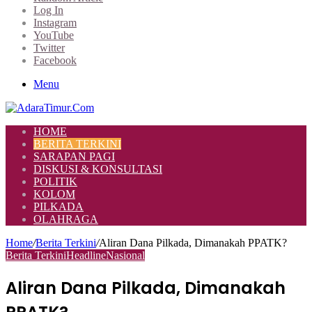
Log In
Instagram
YouTube
Twitter
Facebook
Menu
HOME
BERITA TERKINI
SARAPAN PAGI
DISKUSI & KONSULTASI
POLITIK
KOLOM
PILKADA
OLAHRAGA
Home
/
Berita Terkini
/
Aliran Dana Pilkada, Dimanakah PPATK?
Berita Terkini
Headline
Nasional
Aliran Dana Pilkada, Dimanakah