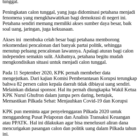
tunggal.
Peningkatan calon tunggal, yang juga didominasi petahana menjadi
fenomena yang mengkhawatirkan bagi demokrasi di negeri ini.
Petahana sendiri memang memiliki akses sumber daya besar, baik
soal uang, jaringan, juga kekuasaan.
Akses ini membuka celah besar bagi petahana memborong
rekomendasi pencalonan dari banyak partai politik, sehingga
menutup peluang pencalonan lawannya. Apalagi aturan bagi calon
independen semakin sulit. Akibatnya, petahana begitu mudah
mengkondisikan situasi untuk menjadi calon tunggal.
Pada 11 September 2020, KPK pernah membeber data
mengejutkan. Dari kajian Komisi Pemberantasan Korupsi terungkap
bahwa 82 persen calon kepala daerah tidak dibiayai uang sendiri.
Melainkan didanai sponsor. Hal itu pernah diungkapka Wakil Ketua
KPK Nurul Ghufron dalam jumpa pers daring, bertajuk,
Memastikan Pilkada Sehat: Menjauhkan Covid-19 dan Korupsi
KPK pun meminta agar penyelenggaran Pilkada 2020 untuk
menggandeng Pusat Pelaporan dan Analisis Transaksi Keuangan
atau PPATK. Hal ini dilakukan agar bisa menelusuri aliran dana
mencurigakan pasangan calon dan politik uang dalam Pilkada tahun
ini.