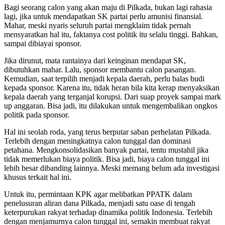
Bagi seorang calon yang akan maju di Pilkada, bukan lagi rahasia
lagi, jika untuk mendapatkan SK partai perlu amunisi finansial.
Mahar, meski nyaris seluruh partai mengklaim tidak pernah
mensyaratkan hal itu, faktanya cost politik itu selalu tinggi. Bahkan,
sampai dibiayai sponsor.
Jika dirunut, mata rantainya dari keinginan mendapat SK,
dibutuhkan mahar. Lalu, sponsor membantu calon pasangan.
Kemudian, saat terpilih menjadi kepala daerah, perlu balas budi
kepada sponsor. Karena itu, tidak heran bila kita kerap menyaksikan
kepala daerah yang terganjal korupsi. Dari suap proyek sampai mark
up anggaran. Bisa jadi, itu dilakukan untuk mengembalikan ongkos
politik pada sponsor.
Hal ini seolah roda, yang terus berputar saban perhelatan Pilkada.
Terlebih dengan meningkatnya calon tunggal dan dominasi
petahana. Mengkonsolidasikan banyak partai, tentu mustahil jika
tidak memerlukan biaya politik. Bisa jadi, biaya calon tunggal ini
lebih besar dibanding lainnya. Meski memang belum ada investigasi
khusus terkait hal ini.
Untuk itu, permintaan KPK agar melibatkan PPATK dalam
penelusuran aliran dana Pilkada, menjadi satu oase di tengah
keterpurukan rakyat terhadap dinamika politik Indonesia. Terlebih
dengan menjamurnya calon tunggal ini, semakin membuat rakyat