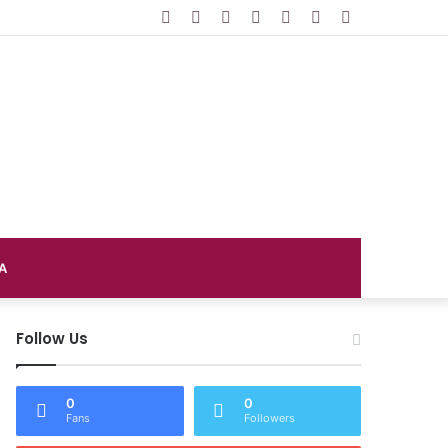
Facebook
Twitter
YouTube
Instagram
Log
Random
Sidebar
In
Article
A
Follow Us
0
0
Fans
Followers