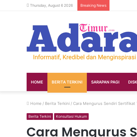
Thursday, August 6 2026
Breaking News
HOME
BERITA TERKINI
SARAPAN PAGI
DIS
Home
/
Berita Terkini
/
Cara Mengurus Sendiri Sertifika
Berita Terkini
Konsultasi Hukum
Cara Mengurus Sen