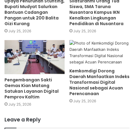
Upaya Penurunan Stunting,
Silaturahmi Orang Tua
siapa mendapat apa, kapan, dan bagaimana”* (Politics:
Bupati Mudyat Salurkan
Siswa, SMA Taruna
Who Gets What, When, How).
Bantuan Cadangan
Nusantara Kampus IKN
Pangan untuk 200 Balita
Kenalkan Lingkungan
Gizi Kurang
Pendidikan di Nusantara
Buku dengan nama yang sama, diterbitkan pada tahun
July 25, 2026
July 25, 2026
1936, meringkas gagasan utama dari “Politik Dunia dan
Ketidakamanan Pribadi”.
Lasswell mendefinisikan, “Politik ini telah merangkum
perilaku politik di seluruh dunia, dengan politisi didorong
Kemkomdigi Dorong
oleh posisi politik, distribusi sumber daya, dan bersaing
Daerah Manfaatkan Indeks
dengan pesaing mereka.
Pengembangan Sakti
Transformasi Digital
Gemas Kian Matang
Nasional sebagai Acuan
Satukan Layanan Digital
Perencanaan
Hal ini telah menyebabkan banyak sikap apatis politik di
Pemprov Kaltim
July 25, 2026
seluruh dunia, bersama dengan korporatisasi negara,
July 25, 2026
dengan kepentingan terselubung yang menembus sistem
politik dan memiliki suara besar atas perumusan kebijakan
Leave a Reply
dan undang-undang”.