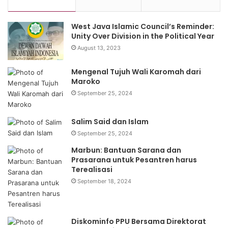
yang dilakukan pada pemilu dan pemilihan kepala daerah
(pilkada) di Indonesia tak hanya dilakukan melalui jaringan
West Java Islamic Council’s Reminder:
partai, melainkan juga oleh orang-orang yang merupakan
Unity Over Division in the Political Year
bagian dari jaringan calon.
August 13, 2023
Praktik ini tak ditemukan di India dan Argentina, sebab jual
Mengenal Tujuh Wali Karomah dari
Maroko
beli suara di kedua negara tersebut hanya dilakukan
September 25, 2024
melalui jaringan partai politik.
Kekhasan kedua, yakni adanya tim sukses. Cerita
Salim Said dan Islam
mengenai tim sukses dan broker politik tak akan ditemukan
September 25, 2024
pada politik India dan Argentina, sebab kampanye calon
Marbun: Bantuan Sarana dan
Prasarana untuk Pesantren harus
dilakukan oleh jaringan partai politik.
Terealisasi
September 18, 2024
Kekhasan ketiga, yaitu broker politik. Para kandidat di
Indonesia membentuk jaringan broker politik mulai dari
tingkat nasional hingga rukun tetangga. Jaringan inilah
Diskominfo PPU Bersama Direktorat
yang dimanfaatkan oleh kandidat untuk melakukan politik