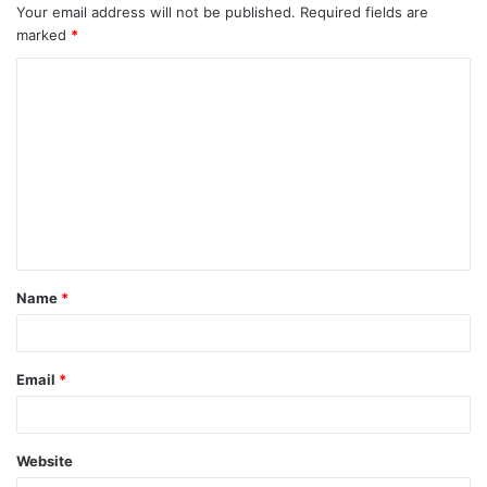
Your email address will not be published.
Required fields are
Menarik membaca buku *“Democracy for Sale”*
marked
*
(Demokrasi Untuk Dijual), ditulis oleh Ward Berenschot,
Peneliti KITLV (Koninklijk Instituut Vor Taal – Land en
Volkenkunde) bersama Edward Aspinall, Profesor pada
Departemen Perubahan Politik dan Sosial, Coral Bell
School of Asia Pacific Affairs, Australian National
University.
Secara garis besar, buku ini menggambarkan politik dan
demokrasi di Indonesia dalam ruang informal.
Name
*
Pemfokusan pada ruang informal sengaja diambil karena
jarangnya studi yang menelaah kondisi politik Indonesia
Email
*
pada ruang informal.
Dalam buku yang diterbitkan oleh Yayasan Pustaka Obor
Website
Yogyakarta (2019) sang peneliti menulis, “Seringkali orang