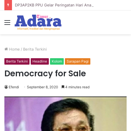
DP3AP2KB PPU Gelar Peringatan Hari Anak Nasional ke-42, HUT PP PAUD ke-49, dan Hari Keluarga Tahun 2026
Menu
Home
/
Berita Terkini
Berita Terkini
Headline
Kolom
Sarapan Pagi
Democracy for Sale
Efendi
September 8, 2020
4 minutes read