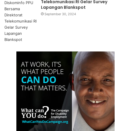
Telekomunikasi RI Gelar Survey
uang sebagai cara menjalin hubungan dan meraup
Lapangan Blankspot
dukungan dari masyarakat.
September 30, 2024
Broker politik, asing bagi India dan Argentina, kata Ward,
“Sebabnya, partai politik di India dan Argentina yang
memiliki akses terhadap sumber daya negara telah
menjalin hubungan dengan masyarakat setempat.
Masyarakat India dan Argentina mendatangi kantor partai
politik untuk mengurus berbagai hak atas pelayanan
publik.”
“Kalau Anda mengunjungi kantor partai politik di daerah
(Indonesia), sepi. Tidak ada banyak orang. Kenapa sepi?
Karena di Indonesia, kalau Anda mau mengurus pelayanan
publik, seperti mengurus kamar rumah sakit, orang tidak
datang ke partai politik, tetapi ke institusi negara seperti