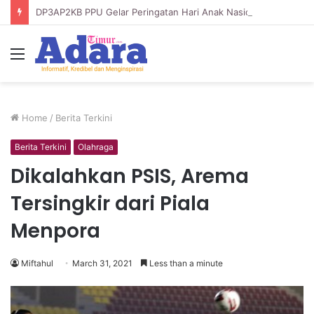
DP3AP2KB PPU Gelar Peringatan Hari Anak Nasional ke-42, HUT PP PAUD ke-49, dan Hari Keluarga Tahun 2026
Menu
Home
/
Berita Terkini
Berita Terkini
Olahraga
Dikalahkan PSIS, Arema
Tersingkir dari Piala
Menpora
Miftahul
March 31, 2021
Less than a minute