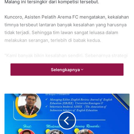
Malang ini tersingkir dari kompetisi tersebut.
Kuncoro, Asisten Pelatih Arema FC mengatakan, kekalahan
timnya tersbeut lantaran banyak kesalahan yang harusnya
tidak terjadi. Sehingga tim lawan sangat leluasa dalam
melakukan serangan, terlebih di babak kedua.
“Kami banyak bikin kesalahan sendiri. Sebenarnya strategi
awal babak pertama berjalan baik, kami unggul menit awal.
Selengkapnya
Tapi kemudian kami kebobolan gol
set piece
itu yang
membuat PSIS bengkit lagi,” ujarnya.
Report: Syamsir Editor: Miftahul J