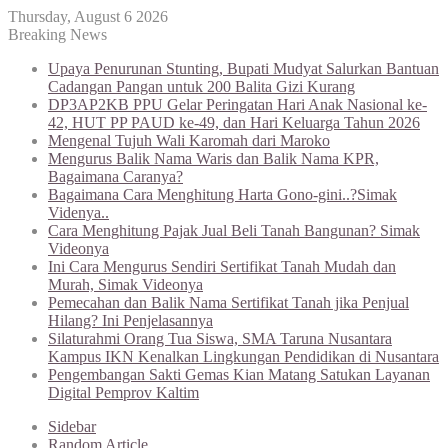
Thursday, August 6 2026
Breaking News
Upaya Penurunan Stunting, Bupati Mudyat Salurkan Bantuan
Cadangan Pangan untuk 200 Balita Gizi Kurang
DP3AP2KB PPU Gelar Peringatan Hari Anak Nasional ke-
42, HUT PP PAUD ke-49, dan Hari Keluarga Tahun 2026
Mengenal Tujuh Wali Karomah dari Maroko
Mengurus Balik Nama Waris dan Balik Nama KPR,
Bagaimana Caranya?
Bagaimana Cara Menghitung Harta Gono-gini..?Simak
Videnya..
Cara Menghitung Pajak Jual Beli Tanah Bangunan? Simak
Videonya
Ini Cara Mengurus Sendiri Sertifikat Tanah Mudah dan
Murah, Simak Videonya
Pemecahan dan Balik Nama Sertifikat Tanah jika Penjual
Hilang? Ini Penjelasannya
Silaturahmi Orang Tua Siswa, SMA Taruna Nusantara
Kampus IKN Kenalkan Lingkungan Pendidikan di Nusantara
Pengembangan Sakti Gemas Kian Matang Satukan Layanan
Digital Pemprov Kaltim
Sidebar
Random Article