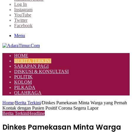
Log In
Instagram
YouTube
Twitter
Facebook
Menu
HOME
BERITA TERKINI
SARAPAN PAGI
DISKUSI & KONSULTASI
POLITIK
KOLOM
PILKADA
OLAHRAGA
Home
/
Berita Terkini
/
Dinkes Pamekasan Minta Warga yang Pernah
Kontak dengan Pasien Positif Corona Segera Lapor
Berita Terkini
Headline
Dinkes Pamekasan Minta Warga