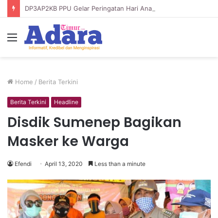
DP3AP2KB PPU Gelar Peringatan Hari Anak Nasional ke-42, HUT PP PAUD ke-49, dan Hari Keluarga Tahun 2026
Menu
Home
/
Berita Terkini
Berita Terkini
Headline
Disdik Sumenep Bagikan
Masker ke Warga
Efendi
April 13, 2020
Less than a minute