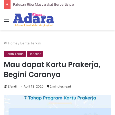
Ratusan Ribu Masyarakat Berpartisipasi dalam “War” Undangan Upacara HUT ke-81 Kemerdekaan
Menu
Home
/
Berita Terkini
Berita Terkini
Headline
Mau dapat Kartu Prakerja,
Begini Caranya
Efendi
April 13, 2020
2 minutes read