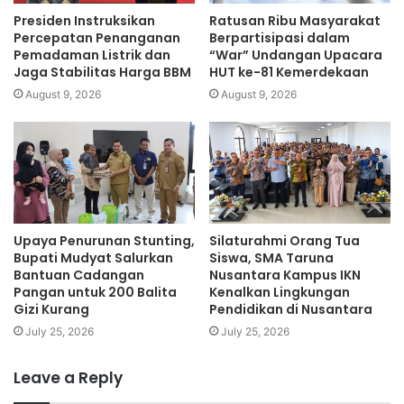
4. Lakukan verifikasi yang telah dikirimkan via email.
Presiden Instruksikan
Ratusan Ribu Masyarakat
Percepatan Penanganan
Berpartisipasi dalam
Pemadaman Listrik dan
“War” Undangan Upacara
5. Pendaftaran berhasil. Anda berhasil membuat akun
Jaga Stabilitas Harga BBM
HUT ke-81 Kemerdekaan
Kartu Prakerja.
August 9, 2026
August 9, 2026
Setelah mendaftar, Anda bisa login ke akun Kartu Prakerja
dengan membuka laman www.prakerja.go.id, kemudian:
1. Klik Login atau Masuk pada Laman Depan.
Upaya Penurunan Stunting,
Silaturahmi Orang Tua
2. Masukkan email dan kata sandi akun kamu. Klik Login.
Bupati Mudyat Salurkan
Siswa, SMA Taruna
Bantuan Cadangan
Nusantara Kampus IKN
3. Berhasil masuk ke akun. Tahap Pendaftaran Kartu
Pangan untuk 200 Balita
Kenalkan Lingkungan
Gizi Kurang
Pendidikan di Nusantara
Prakerja Setelah berhasil daftar akun Kartu Prakerja dan
July 25, 2026
July 25, 2026
login akun, masuk ke Dashboard akun, kemudian ikuti
langkah berikut ini:
Leave a Reply