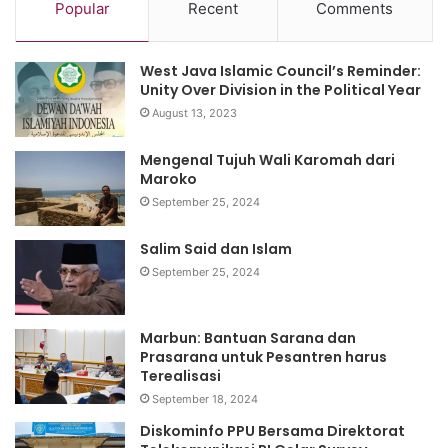
Anda tidak perlu memasukkan semua data lagi untuk
Popular
Recent
Comments
pendaftaran ulang jika kuota batch yang Anda pilih sudah
habis. Anda masih bisa memilih batch berikutnya atau
West Java Islamic Council’s Reminder:
batch lainnya. Setelah menemukan batch berikutnya yang
Unity Over Division in the Political Year
sesuai, Klik Pilih Batch dan Anda akan menerima notifikasi
August 13, 2023
lolos atau tidak untuk ikut batch di akun Dashboard Anda.
Mengenal Tujuh Wali Karomah dari
(*)
Maroko
September 25, 2024
Sumber:tirto, prakerja.go.id
Salim Said dan Islam
September 25, 2024
Marbun: Bantuan Sarana dan
Prasarana untuk Pesantren harus
Terealisasi
September 18, 2024
Diskominfo PPU Bersama Direktorat