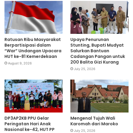
Ratusan Ribu Masyarakat
Upaya Penurunan
Berpartisipasi dalam
Stunting, Bupati Mudyat
“War” Undangan Upacara
Salurkan Bantuan
HUT ke-81 Kemerdekaan
Cadangan Pangan untuk
200 Balita Gizi Kurang
August 9, 2026
July 25, 2026
DP3AP2KB PPU Gelar
Mengenal Tujuh Wali
Peringatan Hari Anak
Karomah dari Maroko
Nasional ke-42, HUT PP
July 25, 2026